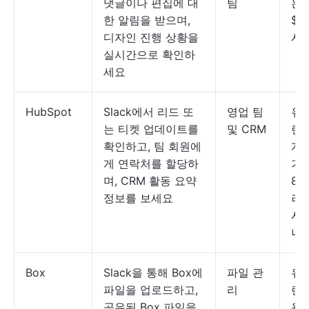
댓글이나 편집에 대
팀
은 
한 알림을 받으며,
$5
디자인 진행 상황을
시
실시간으로 확인하
세요
HubSpot
Slack에서 리드 또
영업 팀
유
는 티켓 업데이트를
및 CRM
랜은
확인하고, 팀 회원에
개
게 연락처를 할당하
기
며, CRM 활동 요약
89
정보를 보세요
러
시
니
Box
Slack을 통해 Box에
파일 관
유
파일을 업로드하고,
리
랜
공유된 Box 파일을
용