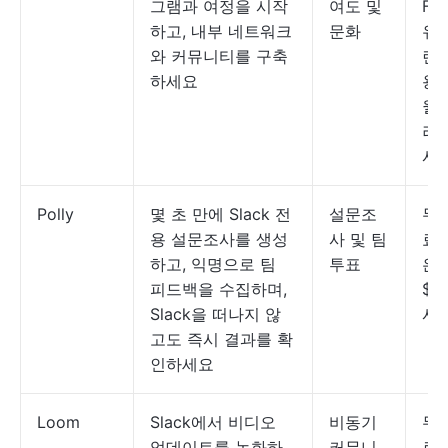
그램과 여정을 시작
여도 및
For
하고, 내부 네트워크
문화
유
와 커뮤니티를 구축
랜
하세요
용
월 
러
시
Polly
몇 초 만에 Slack 전
설문조
무료
용 설문조사를 생성
사 및 팀
료
하고, 익명으로 팀
투표
은 
피드백을 수집하며,
$1
Slack을 떠나지 않
시
고도 즉시 결과를 확
인하세요
Loom
Slack에서 비디오
비동기
무료
업데이트를 녹화하
커뮤니
료