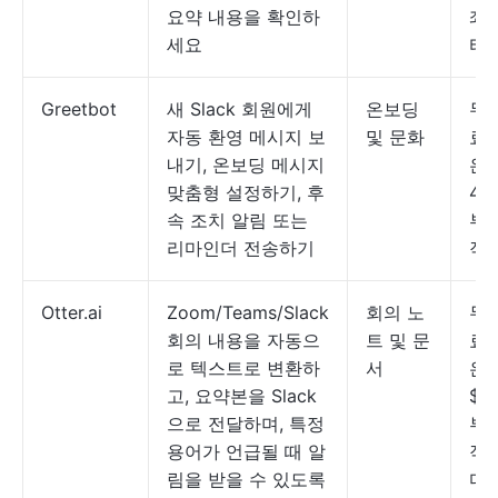
요약 내용을 확인하
좌
세요
터
Greetbot
새 Slack 회원에게
온보딩
무료
자동 환영 메시지 보
및 문화
료
내기, 온보딩 메시지
은 
맞춤형 설정하기, 후
49
속 조치 알림 또는
부
리마인더 전송하기
작
Otter.ai
Zoom/Teams/Slack
회의 노
무료
회의 내용을 자동으
트 및 문
료
로 텍스트로 변환하
서
은 
고, 요약본을 Slack
$16
으로 전달하며, 특정
부
용어가 언급될 때 알
작
림을 받을 수 있도록
다