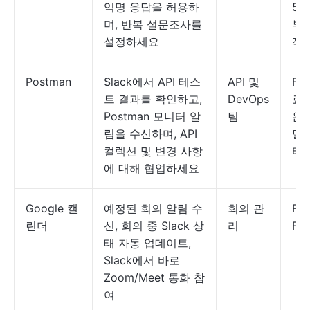
익명 응답을 허용하
59
며, 반복 설문조사를
부
설정하세요
작
Postman
Slack에서 API 테스
API 및
Fre
트 결과를 확인하고,
DevOps
료
Postman 모니터 알
팀
은 
림을 수신하며, API
달
컬렉션 및 변경 사항
터
에 대해 협업하세요
Google 캘
예정된 회의 알림 수
회의 관
Fre
린더
신, 회의 중 Slack 상
리
For
태 자동 업데이트,
Slack에서 바로
Zoom/Meet 통화 참
여