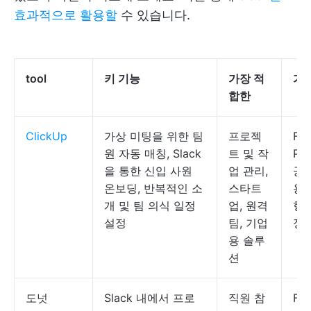
효과적으로 활용할
수 있습니다.
tool
키 기능
가장 적
가
합한
ClickUp
가상 미팅을 위한 팀
프로젝
Fre
원 자동 매칭, Slack
트 및 작
Pl
을 통한 신입 사원
업 관리,
공;
온보딩, 반복적인 소
스타트
용
개 및 팀 의식 일정
업, 원격
형
설정
팀, 기업
정
용 솔루
션
도넛
Slack 내에서 프로
직원 참
Fre