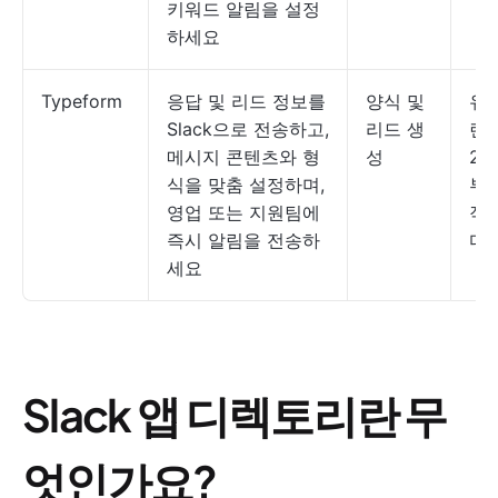
키워드 알림을 설정
하세요
Typeform
응답 및 리드 정보를
양식 및
유
Slack으로 전송하고,
리드 생
랜
메시지 콘텐츠와 형
성
29
식을 맞춤 설정하며,
부
영업 또는 지원팀에
작
즉시 알림을 전송하
다
세요
Slack 앱 디렉토리란 무
엇인가요?