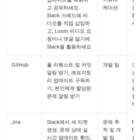
고 공유하세요.
케이션
은 
Slack 스레드에 비
$1
디오를 직접 삽입하
시
고, Loom 비디오 요
청이나 댓글 달기에
Slack을 활용하세요
GitHub
풀 리퀘스트 및 커밋
개발 팀
30
알림 받기, 레포지토
료
리 업데이트 구독하
판;
기, 본인에게 할당된
플
문제 알림 받기
월 
터
Jira
Slack에서 새 티켓
문제 추
Fre
생성, 문제 상태 실
적 및 개
For
시간 업데이트 확인,
발 팀
유