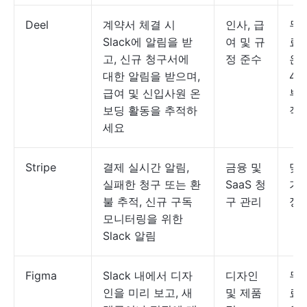
Deel
계약서 체결 시
인사, 급
무료
Slack에 알림을 받
여 및 규
료
고, 신규 청구서에
정 준수
은 
대한 알림을 받으며,
49
급여 및 신입사원 온
부
보딩 활동을 추적하
작
세요
Stripe
결제 실시간 알림,
금융 및
맞
실패한 청구 또는 환
SaaS 청
가
불 추적, 신규 구독
구 관리
정
모니터링을 위한
Slack 알림
Figma
Slack 내에서 디자
디자인
무료
인을 미리 보고, 새
및 제품
료