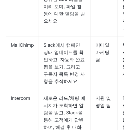
미리 보며, 파일 활
월 
동에 대한 알림을 받
러
으세요
시
니
MailChimp
Slack에서 캠페인
이메일
무료
상태 업데이트를 확
마케팅
료
인하고, 자동화 완료
팀
은 
됨을 보기, 그리고
$1
구독자 목록 변경 사
시
항을 추적하세요
Intercom
새로운 리드/채팅 메
지원 및
14
시지가 도착하면 알
영업 팀
료
림을 받고, Slack을
판;
통해 고객에게 답변
플
하며, 해결 후 대화
월 