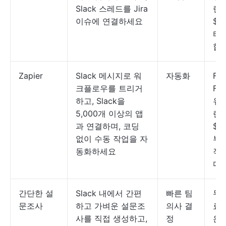
Slack 스레드를 Jira
랜
이슈에 연결하세요
$7
터
합
Zapier
Slack 메시지로 워
자동화
Fre
크플로우를 트리거
For
하고, Slack을
유
5,000개 이상의 앱
랜
과 연결하며, 코딩
$2
없이 수동 작업을 자
부
동화하세요
작
다
간단한 설
Slack 내에서 간편
빠른 팀
무료
문조사
하고 가벼운 설문조
의사 결
료
사를 직접 생성하고,
정
은 