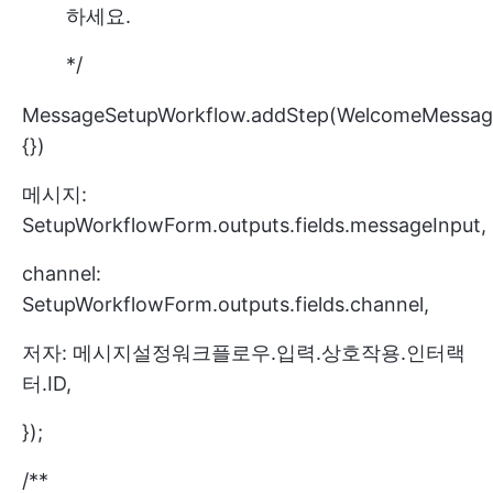
하세요.
*/
MessageSetupWorkflow.addStep(WelcomeMessage
{})
메시지:
SetupWorkflowForm.outputs.fields.messageInput,
channel:
SetupWorkflowForm.outputs.fields.channel,
저자: 메시지설정워크플로우.입력.상호작용.인터랙
터.ID,
});
/**