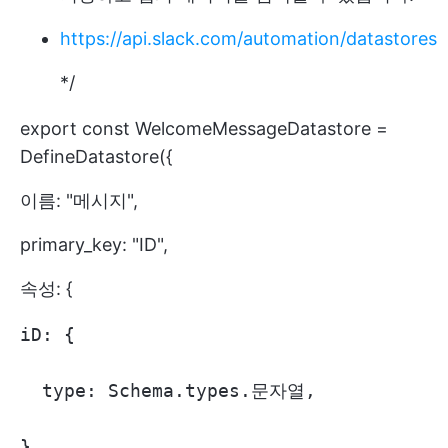
https://api.slack.com/automation/datastores
*/
export const WelcomeMessageDatastore =
DefineDatastore({
이름: "메시지",
primary_key: "ID",
속성: {
iD: {

  type: Schema.types.문자열,

},
