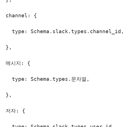
channel: {

  type: Schema.slack.types.channel_id,

},

메시지: {

  type: Schema.types.문자열,

},

저자: {

  type: Schema.slack.types.user_id,
