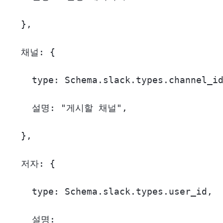
  },

  채널: {

    type: Schema.slack.types.channel_id
    설명: "게시할 채널",

  },

  저자: {

    type: Schema.slack.types.user_id,

    설명:
