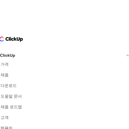
ClickUp Logo
ClickUp
가격
제품
다운로드
도움말 문서
제품 로드맵
고객
템플릿