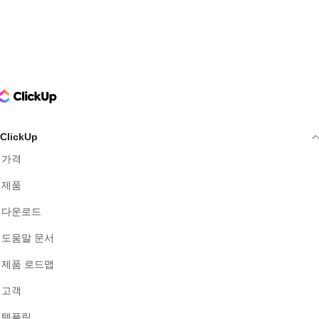
ClickUp Logo
ClickUp
가격
제품
다운로드
도움말 문서
제품 로드맵
고객
템플릿