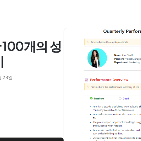
100개의 성
시
월 28일