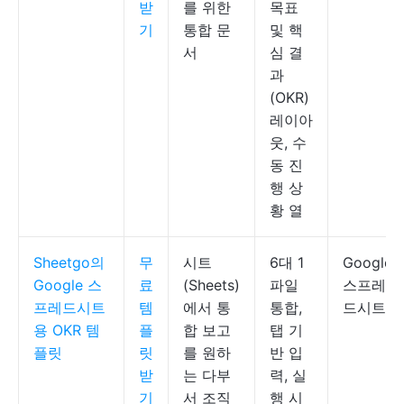
받
를 위한
목표
기
통합 문
및 핵
서
심 결
과
(OKR)
레이아
웃, 수
동 진
행 상
황 열
Sheetgo의
무
시트
6대 1
Google
Google 스
료
(Sheets)
파일
스프레
프레드시트
템
에서 통
통합,
드시트
용 OKR 템
플
합 보고
탭 기
플릿
릿
를 원하
반 입
받
는 다부
력, 실
기
서 조직
행 시