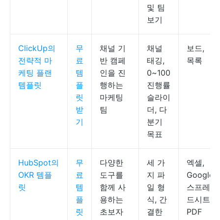
및 팀
보기
ClickUp의
무
채널 기
채널
보드,
전략적 마
료
반 캠페
태깅,
목록
케팅 플랜
템
인을 진
0~100
템플릿
플
행하는
진행률
릿
마케팅
슬라이
받
팀
더, 다
기
분기
목표
HubSpot의
무
다양한
세 가
엑셀,
OKR 템플
료
도구를
지 파
Google
릿
템
함께 사
일 형
스프레
플
용하는
식, 간
드시트,
릿
초보자
결한
PDF