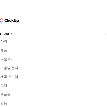
ClickUp Logo
ClickUp
가격
제품
다운로드
도움말 문서
제품 로드맵
고객
템플릿
연동