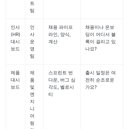
트
팀
인사
인
채용 파이프
채용이나 온보
(HR)
사
라인, 양식,
딩이 어디서 블
대시
운
계산
록이 걸리고 있
보드
영
나요?
팀
제품
제
스프린트 번
출시 일정은 여
대시
품
다운, 버그 심
전히 순조로운
보드
및
각도, 벨로시
가요?
엔
티
지
니
어
링