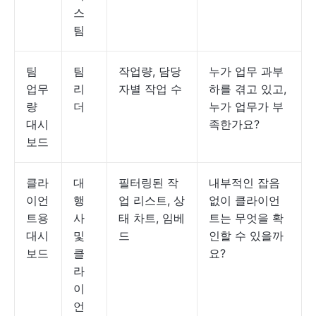
스
팀
팀
팀
작업량, 담당
누가 업무 과부
업무
리
자별 작업 수
하를 겪고 있고,
량
더
누가 업무가 부
대시
족한가요?
보드
클라
대
필터링된 작
내부적인 잡음
이언
행
업 리스트, 상
없이 클라이언
트용
사
태 차트, 임베
트는 무엇을 확
대시
및
드
인할 수 있을까
보드
클
요?
라
이
언