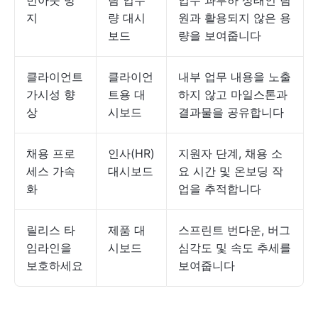
번아웃 방
팀 업무
업무 과부하 상태인 팀
지
량 대시
원과 활용되지 않은 용
보드
량을 보여줍니다
클라이언트
클라이언
내부 업무 내용을 노출
가시성 향
트용 대
하지 않고 마일스톤과
상
시보드
결과물을 공유합니다
채용 프로
인사(HR)
지원자 단계, 채용 소
세스 가속
대시보드
요 시간 및 온보딩 작
화
업을 추적합니다
릴리스 타
제품 대
스프린트 번다운, 버그
임라인을
시보드
심각도 및 속도 추세를
보호하세요
보여줍니다