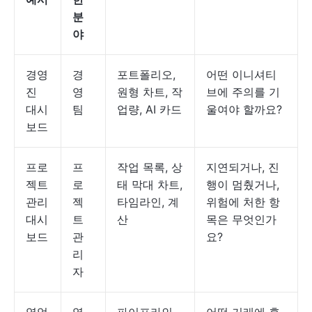
분
야
경영
경
포트폴리오,
어떤 이니셔티
진
영
원형 차트, 작
브에 주의를 기
대시
팀
업량, AI 카드
울여야 할까요?
보드
프로
프
작업 목록, 상
지연되거나, 진
젝트
로
태 막대 차트,
행이 멈췄거나,
관리
젝
타임라인, 계
위험에 처한 항
대시
트
산
목은 무엇인가
보드
관
요?
리
자