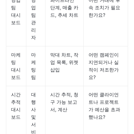
영업
영
파이프라인
어떤 거래에 후
팀
업
단계, 매출 카
속 조치가 필요
대시
팀
드, 추세 차트
한가요?
보드
관
리
자
마케
마
막대 차트, 작
어떤 캠페인이
팅
케
업 목록, 위젯
지연되거나 실
대시
팅
삽입
적이 저조한가
보드
팀
요?
시간
대
시간 추적, 청
어떤 클라이언
추적
행
구 가능 보고
트나 프로젝트
대시
사
서, 계산
가 예산을 초과
보드
및
했나요?
서
비