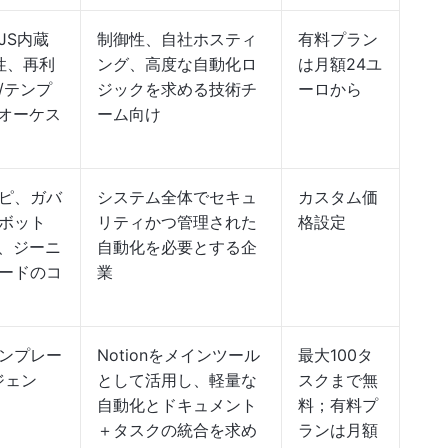
JS内蔵
制御性、自社ホスティ
有料プラン
性、再利
ング、高度な自動化ロ
は月額24ユ
/テンプ
ジックを求める技術チ
ーロから
のオーケス
ーム向け
ピ、ガバ
システム全体でセキュ
カスタム価
ボット
リティかつ管理された
格設定
AI、ジーニ
自動化を必要とする企
ードのコ
業
ンプレー
Notionをメインツール
最大100タ
ージェン
として活用し、軽量な
スクまで無
自動化とドキュメント
料；有料プ
＋タスクの統合を求め
ランは月額