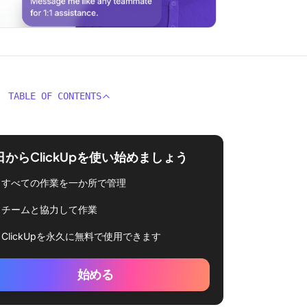
TABLE OF CONTENTS
日からClickUpを使い始めましょう
すべての作業を一か所で管理
チームと協力して作業
ClickUpを永久に無料で使用できます
始める