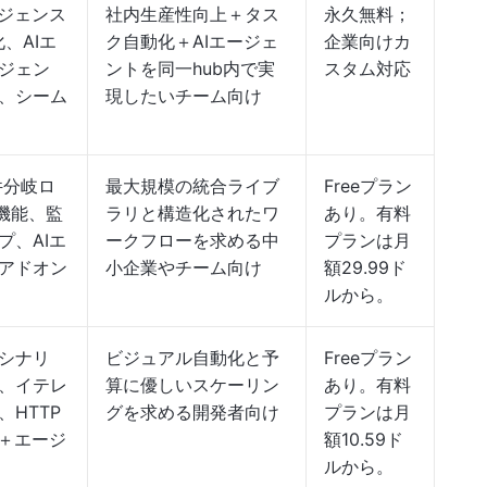
リジェンス
社内生産性向上＋タス
永久無料；
化、AIエ
ク自動化＋AIエージェ
企業向けカ
ジェン
ントを同一hub内で実
スタム対応
、シーム
現したいチーム向け
件分岐ロ
最大規模の統合ライブ
Freeプラン
携機能、監
ラリと構造化されたワ
あり。有料
プ、AIエ
ークフローを求める中
プランは月
アドオン
小企業やチーム向け
額29.99ド
ルから。
シナリ
ビジュアル自動化と予
Freeプラン
、イテレ
算に優しいスケーリン
あり。有料
HTTP
グを求める開発者向け
プランは月
ル＋エージ
額10.59ド
ルから。