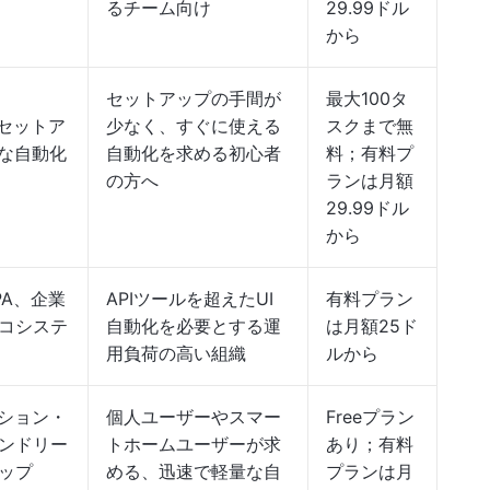
るチーム向け
29.99ドル
から
セットアップの手間が
最大100タ
きセットア
少なく、すぐに使える
スクまで無
模な自動化
自動化を求める初心者
料；有料プ
の方へ
ランは月額
29.99ドル
から
PA、企業
APIツールを超えたUI
有料プラン
コシステ
自動化を必要とする運
は月額25ド
用負荷の高い組織
ルから
ション・
個人ユーザーやスマー
Freeプラン
ンドリー
トホームユーザーが求
あり；有料
ップ
める、迅速で軽量な自
プランは月