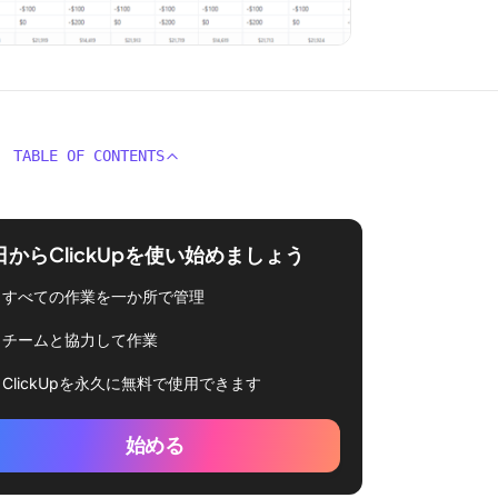
TABLE OF CONTENTS
日からClickUpを使い始めましょう
すべての作業を一か所で管理
チームと協力して作業
ClickUpを永久に無料で使用できます
始める