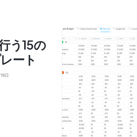
行う15の
プレート
19日