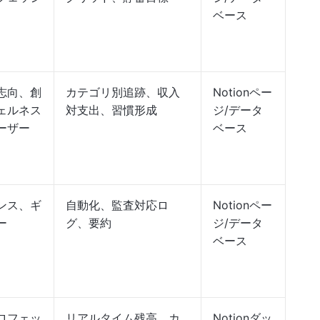
ベース
志向、創
カテゴリ別追跡、収入
Notionペー
ェルネス
対支出、習慣形成
ジ/データ
ーザー
ベース
ンス、ギ
自動化、監査対応ロ
Notionペー
ー
グ、要約
ジ/データ
ベース
ロフェッ
リアルタイム残高、カ
Notionダッ