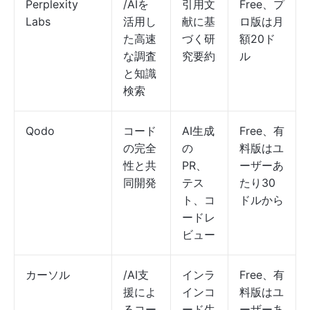
Perplexity
/AIを
引用文
Free、プ
Labs
活用し
献に基
ロ版は月
た高速
づく研
額20ド
な調査
究要約
ル
と知識
検索
Qodo
コード
AI生成
Free、有
の完全
の
料版はユ
性と共
PR、
ーザーあ
同開発
テス
たり30
ト、コ
ドルから
ードレ
ビュー
カーソル
/AI支
インラ
Free、有
援によ
インコ
料版はユ
るコー
ード生
ーザーあ