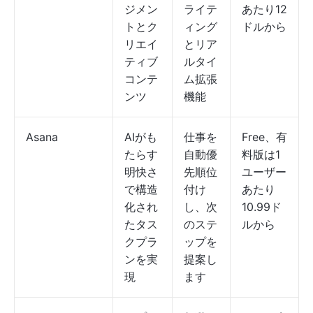
ジメン
ライテ
あたり12
トとク
ィング
ドルから
リエイ
とリア
ティブ
ルタイ
コンテ
ム拡張
ンツ
機能
Asana
AIがも
仕事を
Free、有
たらす
自動優
料版は1
明快さ
先順位
ユーザー
で構造
付け
あたり
化され
し、次
10.99ド
たタス
のステ
ルから
クプラ
ップを
ンを実
提案し
現
ます