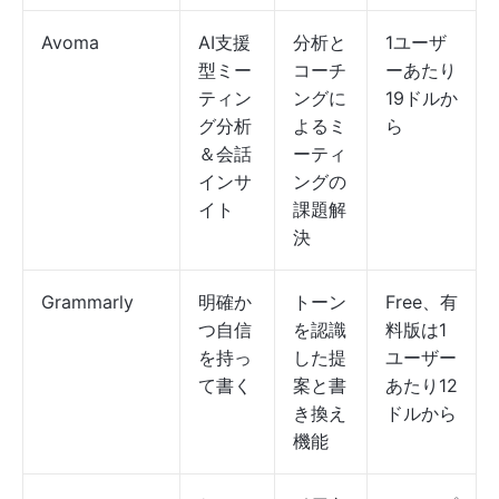
Avoma
AI支援
分析と
1ユーザ
型ミー
コーチ
ーあたり
ティン
ングに
19ドルか
グ分析
よるミ
ら
＆会話
ーティ
インサ
ングの
イト
課題解
決
Grammarly
明確か
トーン
Free、有
つ自信
を認識
料版は1
を持っ
した提
ユーザー
て書く
案と書
あたり12
き換え
ドルから
機能