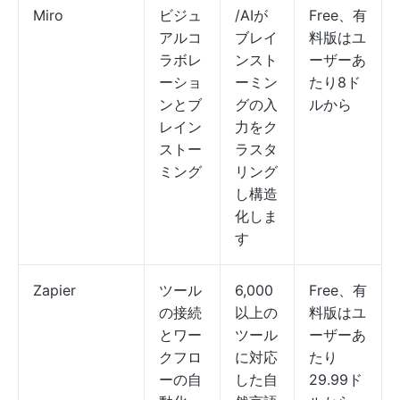
Miro
ビジュ
/AIが
Free、有
アルコ
ブレイ
料版はユ
ラボレ
ンスト
ーザーあ
ーショ
ーミン
たり8ド
ンとブ
グの入
ルから
レイン
力をク
ストー
ラスタ
ミング
リング
し構造
化しま
す
Zapier
ツール
6,000
Free、有
の接続
以上の
料版はユ
とワー
ツール
ーザーあ
クフロ
に対応
たり
ーの自
した自
29.99ド