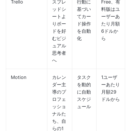
Trello
スプレ
行動に
Free、有
ッドシ
基づい
料版はユ
ートよ
てカー
ーザーあ
りボー
ド操作
たり月額
ドを好
を自動
6ドルか
むビジ
化
ら
ュアル
思考者
へ
Motion
カレン
タスク
1ユーザ
ダー主
を動的
ーあたり
導のプ
に自動
月額29
ロフェ
スケジ
ドルから
ッショ
ュール
ナルた
ち、自
らの1