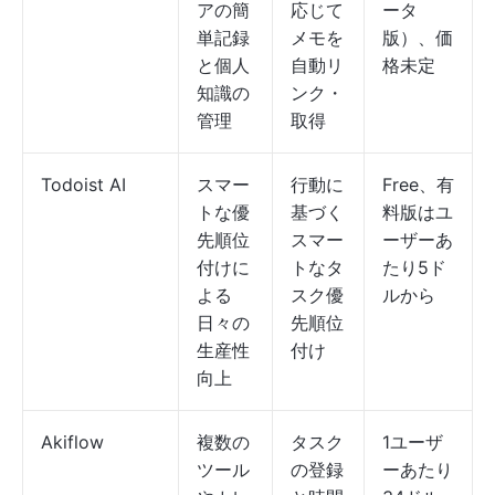
アの簡
応じて
ータ
単記録
メモを
版）、価
と個人
自動リ
格未定
知識の
ンク・
管理
取得
Todoist AI
スマー
行動に
Free、有
トな優
基づく
料版はユ
先順位
スマー
ーザーあ
付けに
トなタ
たり5ド
よる
スク優
ルから
日々の
先順位
生産性
付け
向上
Akiflow
複数の
タスク
1ユーザ
ツール
の登録
ーあたり