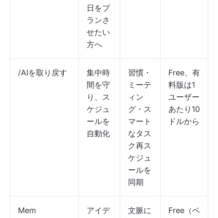
日をプ
ランさ
せたい
方へ
/AIを取り戻す
集中時
習慣・
Free、有
間を守
ミーテ
料版は1
り、ス
ィン
ユーザー
ケジュ
グ・ス
あたり10
ールを
マート
ドルから
自動化
なタス
ク再ス
ケジュ
ールを
同期
Mem
アイデ
文脈に
Free（ベ