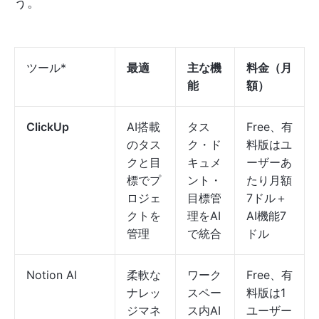
う。
ツール*
最適
主な機
料金（月
能
額）
ClickUp
AI搭載
タス
Free、有
のタス
ク・ド
料版はユ
クと目
キュメ
ーザーあ
標でプ
ント・
たり月額
ロジェ
目標管
7ドル＋
クトを
理をAI
AI機能7
管理
で統合
ドル
Notion AI
柔軟な
ワーク
Free、有
ナレッ
スペー
料版は1
ジマネ
ス内AI
ユーザー