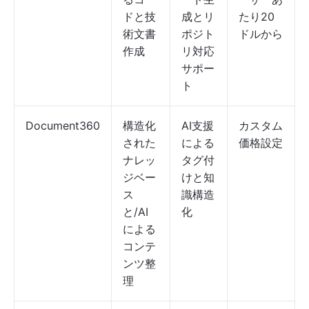
ドと技
成とリ
たり20
術文書
ポジト
ドルから
作成
リ対応
サポー
ト
Document360
構造化
AI支援
カスタム
された
による
価格設定
ナレッ
タグ付
ジベー
けと知
ス
識構造
と/AI
化
による
コンテ
ンツ整
理