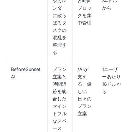
やカレ
と時間
34ドル
ンダー
ブロッ
から
に散ら
クを集
ばるタ
中管理
スクの
混乱を
整理す
る
BeforeSunset
プラン
/AIが
1ユーザ
AI
立案と
支え
ーあたり
時間追
る、優
18ドルか
跡を統
しい
ら
合した
日々の
マイン
プラン
ドフル
立案
なスペ
ース