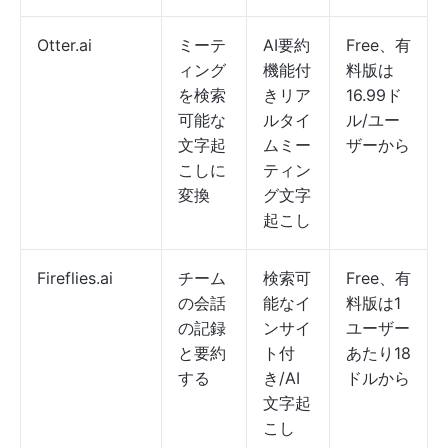
Otter.ai
ミーテ
AI要約
Free、有
ィング
機能付
料版は
を検索
きリア
16.99ド
可能な
ルタイ
ル/ユー
文字起
ムミー
ザーから
こしに
ティン
変換
グ文字
起こし
Fireflies.ai
チーム
検索可
Free、有
の会話
能なイ
料版は1
の記録
ンサイ
ユーザー
と要約
ト付
あたり18
する
き/AI
ドルから
文字起
こし