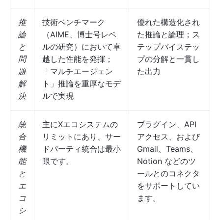
推
技術ベンチマーク
優れた構造化され
論
（AIME、博士号レベ
た推論と論理；ス
と
ルの研究）において卓
テップバイステッ
問
越した性能を発揮；
プの分解と一貫し
題
「マルチエージェン
た出力
解
ト」推論を重厚なモデ
決
ルで実現
統
主にXエコシステムの
プラグイン、API
合
リミットにあり、サー
アクセス、および
機
ドパーティ統合は最小
Gmail、Teams、
能
限です。
Notion などのツ
と
ールとのコネクタ
エ
をサポートしてい
コ
ます。
シ