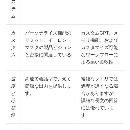
ス
テ
ム
カ
パーソナライズ機能の
カスタムGPT、メ
ス
リミット、イーロン・
モリ機能、および
タ
マスクの製品ビジョン
カスタマイズ可能
ム
と密接に関連している
なワークフローに
よる高い柔軟性。
速
高速で会話型で、短く
複雑なクエリでは
度
簡潔な出力を提供しま
処理が遅くなる場
と
す。
合がありますが、
応
詳細な長文の回答
答
には優れていま
性
す。