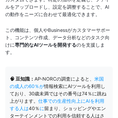
ルをアップロードし、設定を調整することで、AI
の動作をニーズに合わせて最適化できます。
この機能は、個人やBusinessがカスタマーサポー
ト、コンテンツ作成、データ分析などのタスク向
けに
専門的なAIツールを開発する
のを支援しま
す。
🧠 豆知識：
AP-NORCの調査によると、
米国
の成人の60％が
情報検索にAIツールを利用し
ており、30歳未満ではその番号は74％に跳ね
上がります。
仕事での生産性向上にAIを利用
する人は
40％
に
留まり、ショッピングやエン
ターテインメントでの利用を信頼する人はさ