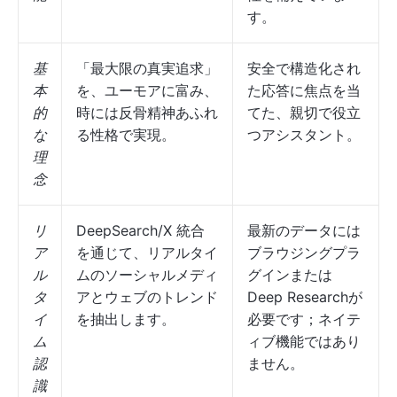
す。
基
「最大限の真実追求」
安全で構造化され
本
を、ユーモアに富み、
た応答に焦点を当
的
時には反骨精神あふれ
てた、親切で役立
な
る性格で実現。
つアシスタント。
理
念
リ
DeepSearch/X 統合
最新のデータには
ア
を通じて、リアルタイ
ブラウジングプラ
ル
ムのソーシャルメディ
グインまたは
タ
アとウェブのトレンド
Deep Researchが
イ
を抽出します。
必要です；ネイテ
ム
ィブ機能ではあり
認
ません。
識