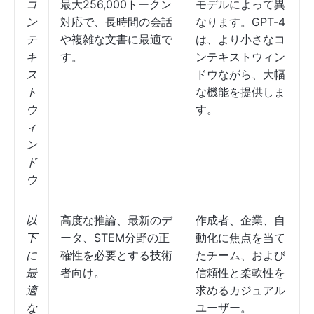
コ
最大256,000トークン
モデルによって異
ン
対応で、長時間の会話
なります。GPT-4
テ
や複雑な文書に最適で
は、より小さなコ
キ
す。
ンテキストウィン
ス
ドウながら、大幅
ト
な機能を提供しま
ウ
す。
ィ
ン
ド
ウ
以
高度な推論、最新のデ
作成者、企業、自
下
ータ、STEM分野の正
動化に焦点を当て
に
確性を必要とする技術
たチーム、および
最
者向け。
信頼性と柔軟性を
適
求めるカジュアル
な
ユーザー。