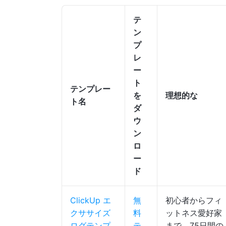
テ
ン
プ
レ
ー
ト
テンプレー
を
理想的な
ト名
ダ
ウ
ン
ロ
ー
ド
ClickUp エ
無
初心者からフィ
クササイズ
料
ットネス愛好家
ログテンプ
テ
まで、75日間の