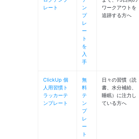
レート
ン
ワークアウトを
プ
追跡する方へ
レ
ー
ト
を
入
手
ClickUp 個
無
日々の習慣（読
人用習慣ト
料
書、水分補給、
ラッカーテ
テ
睡眠）に注力し
ンプレート
ン
ている方へ
プ
レ
ー
ト