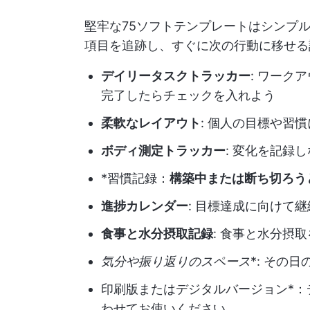
堅牢な75ソフトテンプレートはシンプ
項目を追跡し、すぐに次の行動に移せる
デイリータスクトラッカー
: ワーク
完了したらチェックを入れよう
柔軟なレイアウト
: 個人の目標や習
ボディ測定トラッカー
: 変化を記録
*習慣記録：
構築中または断ち切ろう
進捗カレンダー
: 目標達成に向けて
食事と水分摂取記録
: 食事と水分摂
気分や振り返りのスペース
*: その
印刷版またはデジタルバージョン*
わせてお使いください