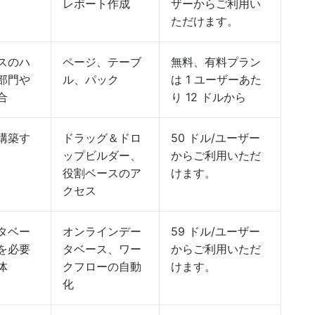
レポート作成
ザーからご利用い
ただけます。
スのハ
ページ、テーブ
無料、有料プラン
部門や
ル、パック
は 1 ユーザーあた
合
り 12 ドルから
構築す
ドラッグ＆ドロ
50 ドル/ユーザー
ップビルダー、
からご利用いただ
役割ベースのア
けます。
クセス
タベー
オンラインデー
59 ドル/ユーザー
を必要
タベース、ワー
からご利用いただ
体
クフローの自動
けます。
化