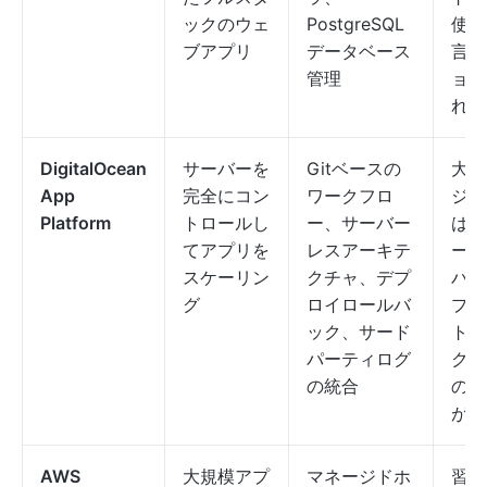
ックのウェ
PostgreSQL
使用
ブアプリ
データベース
言語
管理
ョン
れて
DigitalOcean
サーバーを
Gitベースの
大規
App
完全にコン
ワークフロ
ジェ
Platform
トロールし
ー、サーバー
は高
てアプリを
レスアーキテ
ーバ
スケーリン
クチャ、デプ
バッ
グ
ロイロールバ
プが
ック、サード
トラ
パーティログ
クが
の統合
のサ
が遅
AWS
大規模アプ
マネージドホ
習得