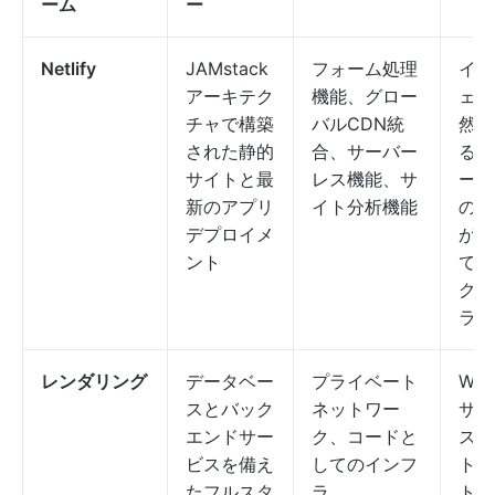
ーム
ー
Netlify
JAMstack
フォーム処理
イン
アーキテク
機能、グロー
ェー
チャで構築
バルCDN統
然と
された静的
合、サーバー
る、
サイトと最
レス機能、サ
ーレ
新のアプリ
イト分析機能
のリ
デプロイメ
が制
ント
てい
グの
ラグ
レンダリング
データベー
プライベート
Web
スとバック
ネットワー
サー
エンドサー
ク、コードと
スの
ビスを備え
してのインフ
トに
たフルスタ
ラ、
トが