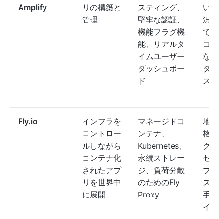
Amplify
リの構築と
スティング、
い、
管理
堅牢な認証、
況を
機能フラグ機
てい
能、リアルタ
コス
イムユーザー
なる
ダッシュボー
ター
ド
スが
Fly.io
インフラを
マネージドコ
地域
コントロー
ンテナ、
格設
ルしながら
Kubernetes、
グだ
コンテナ化
永続ストレー
セッ
されたアプ
ジ、負荷分散
ププ
リを世界中
のためのFly
ス、
に展開
Proxy
手動
イ