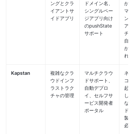
ングとクラ
ドメイン名、
があ
イアントサ
シングルペー
マン
イドアプリ
ジアプリ向け
ンベ
のpushState
アプ
サポート
チ、
自動
が組
れて
Kapstan
複雑なクラ
マルチクラウ
ネイ
ウドインフ
ドサポート、
コン
ラストラク
自動デプロ
起動
チャの管理
イ、セルフサ
し（D
ービス開発者
など
ポータル
ドパ
製ツ
必要