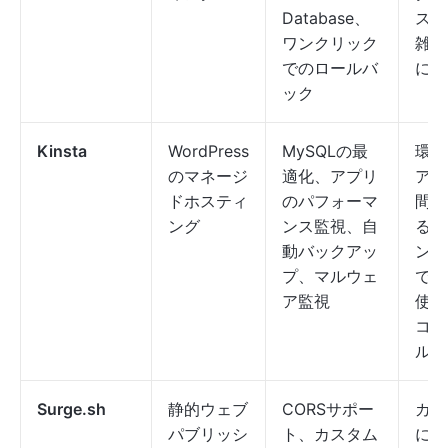
Database、
スト
ワンクリック
雑な
でのロールバ
には
ック
Kinsta
WordPress
MySQLの最
環境
のマネージ
適化、アプリ
アッ
ドホスティ
のパフォーマ
間が
ング
ンス監視、自
る、
動バックアッ
ンの
プ、マルウェ
でき
ア監視
使い
コン
ルパ
Surge.sh
静的ウェブ
CORSサポー
カス
パブリッシ
ト、カスタム
にリ