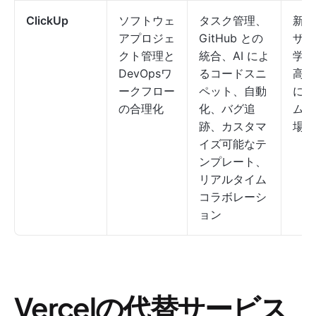
ClickUp
ソフトウェ
タスク管理、
新し
アプロジェ
GitHub との
ザー
クト管理と
統合、AI によ
学習
DevOpsワ
るコードスニ
高度
ークフロー
ペット、自動
には
の合理化
化、バグ追
ムが
跡、カスタマ
場合
イズ可能なテ
ンプレート、
リアルタイム
コラボレーシ
ョン
Vercelの代替サービス