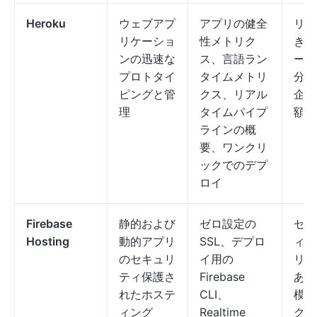
Heroku
ウェブアプ
アプリの健全
リミ
リケーショ
性メトリク
きの
ンの迅速な
ス、言語ラン
ータ
プロトタイ
タイムメトリ
分析
ピングと管
クス、リアル
企業
理
タイムパイプ
額
ラインの概
要、ワンクリ
ックでのデプ
ロイ
Firebase
静的および
ゼロ設定の
セキ
Hosting
動的アプリ
SSL、デプロ
ィル
のセキュリ
イ用の
リミ
ティ保護さ
Firebase
ある
れたホステ
CLI、
模プ
ィング
Realtime
クト