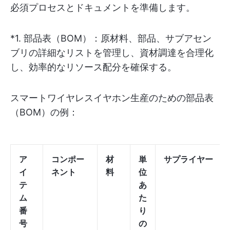
必須プロセスとドキュメントを準備します。
*1. 部品表（BOM）：原材料、部品、サブアセン
ブリの詳細なリストを管理し、資材調達を合理化
し、効率的なリソース配分を確保する。
スマートワイヤレスイヤホン生産のための部品表
（BOM）の例：
ア
コンポー
材
単
サプライヤー
イ
ネント
料
位
テ
あ
ム
た
番
り
号
の