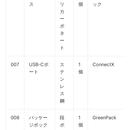
ス
リ
個
ック
カ
ー
ボ
ネ
ー
ト
007
USB-Cポ
ス
1
ConnectX
ート
テ
個
ン
レ
ス
鋼
008
パッケー
段
1
GreenPack
ジボック
ボ
個