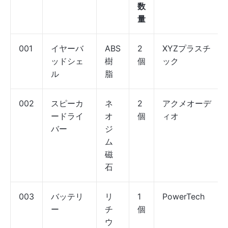
数
量
001
イヤーバ
ABS
2
XYZプラスチ
ッドシェ
樹
個
ック
ル
脂
002
スピーカ
ネ
2
アクメオーデ
ードライ
オ
個
ィオ
バー
ジ
ム
磁
石
003
バッテリ
リ
1
PowerTech
ー
チ
個
ウ