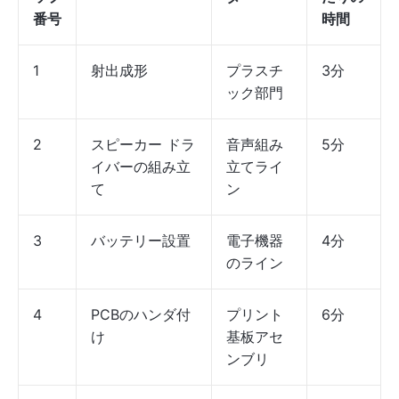
番号
時間
1
射出成形
プラスチ
3分
ック部門
2
スピーカー ドラ
音声組み
5分
イバーの組み立
立てライ
て
ン
3
バッテリー設置
電子機器
4分
のライン
4
PCBのハンダ付
プリント
6分
け
基板アセ
ンブリ