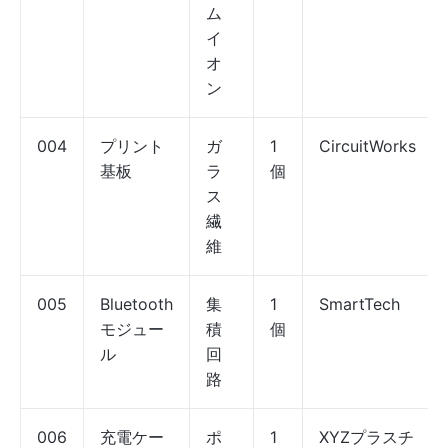
ム
イ
オ
ン
004
プリント
ガ
1
CircuitWorks
基板
ラ
個
ス
繊
維
005
Bluetooth
集
1
SmartTech
モジュー
積
個
ル
回
路
006
充電ケー
ポ
1
XYZプラスチ