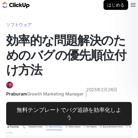
ClickUp ブログ
はじめる
Ope
ソフトウェア
効率的な問題解決のた
めのバグの優先順位付
け方法
2025年2月26日
Praburam
Growth Marketing Manager
無料テンプレートでバグ追跡を効率化しよ
う