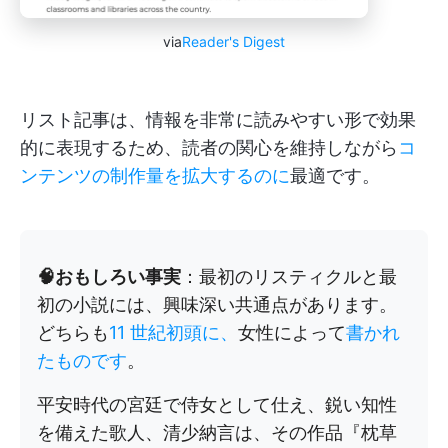
via
Reader's Digest
リスト記事は、情報を非常に読みやすい形で効果
的に表現するため、読者の関心を維持しながら
コ
ンテンツの制作量を拡大するのに
最適です。
🧠おもしろい事実
：最初のリスティクルと最
初の小説には、興味深い共通点があります。
どちらも
11 世紀初頭に、
女性によって
書かれ
たものです
。
平安時代の宮廷で侍女として仕え、鋭い知性
を備えた歌人、清少納言は、その作品『枕草