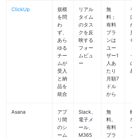
ClickUp
規模
リアル
無
そ
を問
タイム
料；
広
わ
のタス
有料
か
ず、
クを反
プラ
見
あら
映する
ンは
セ
ゆる
フォー
ユー
ト
チー
ムビュ
ザー1
ッ
ムが
ー
人あ
の
受入
たり
易
と納
月額7
品を
ドル
統合
から
Asana
アプ
Slack、
無
軽
リ間
電子メ
料。
な
のシ
ール、
有料
イ
ーム
M365
プラ
ィ