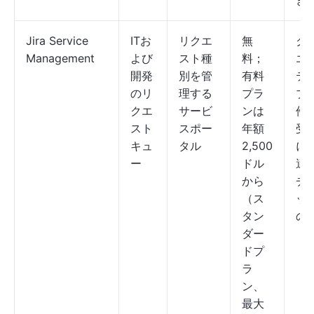
き
Jira Service
ITお
リクエ
無
ク
Management
よび
スト種
料；
エ
開発
別を管
有料
テ
のリ
理する
プラ
ブ
クエ
サービ
ンは
件
スト
スポー
年額
受
キュ
タル
2,500
に
ー
ドル
適
から
チ
（ス
ッ
タン
の
ダー
ドプ
ラ
ン、
最大