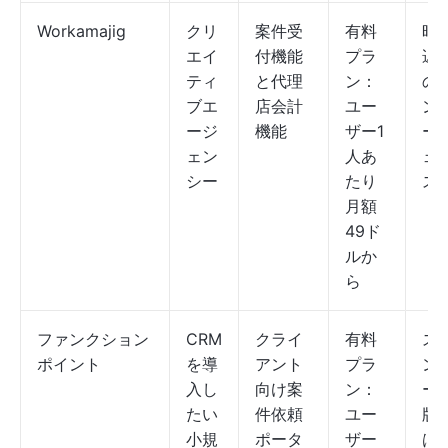
Workamajig
クリ
案件受
有料
時
エイ
付機能
プラ
遅
ティ
と代理
ン：
の
ブエ
店会計
ユー
ン
ージ
機能
ザー1
ー
ェン
人あ
ェ
シー
たり
ス
月額
49ド
ルか
ら
ファンクション
CRM
クライ
有料
ス
ポイント
を導
アント
プラ
ン
入し
向け案
ン：
ー
たい
件依頼
ユー
版
小規
ポータ
ザー
は