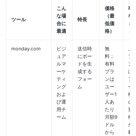
こん
価格
率
な場
（最
な
ツール
特長
合に
低価
ミ
最適
格）
ト
monday.com
ビジ
送信時
無
上
ュア
にボー
料；
プ
ルマ
ドを生
有料
ン
ーケ
成する
プラ
は
ティ
フォー
ンは
フ
ング
ム
ユー
ー
およ
ザー1
機
び運
人あ
の
用チ
たり
要
ーム
月額9
機
ドル
が
から
載