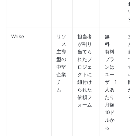
れ
い
す
Wrike
リソ
担当者
無
操
ース
が割り
料；
が
主導
当てら
有料
雑
型の
れたプ
プラ
で
中堅
ロジェ
ンは
習
企業
クトに
ユー
に
チー
紐付け
ザー1
間
ム
られた
人あ
か
依頼フ
たり
るU
ォーム
月額
10ド
ルか
ら