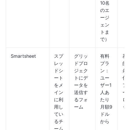
10名
のエ
ージ
ェン
トま
で）
Smartsheet
スプ
グリッ
有料
基
レッ
ドプロ
プラ
的
ドシ
ジェク
ン：
条
ート
トにデ
ユー
付
をメ
ータを
ザー1
フ
イン
送信す
人あ
ー
に利
るフォ
たり
ロ
用し
ーム
月額9
ッ
てい
ドル
るチ
から
ーム