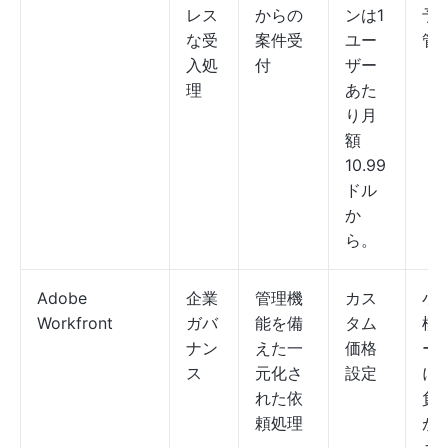
レス
からの
ンは1
予
な受
案件受
ユー
管
入処
付
ザー
理
あた
り月
額
10.99
ドル
か
ら。
Adobe
企業
管理機
カス
小
Workfront
ガバ
能を備
タム
模
ナン
えた一
価格
ー
ス
元化さ
設定
に
れた依
負
頼処理
が