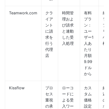
Teamwork.com
クラ
時間管
有料
統
イア
理およ
プラ
ラ
ント
び請求
ン：
ブ
に請
と連動
ユー
リ
求を
した受
ザー1
小
行う
入処理
人あ
模
代理
たり
店
月額
9.99
ドル
から
Kissflow
プロ
ローコ
カス
組
セス
ードに
タム
込
重視
よる受
価格
の
の承
入ワー
設定
ポ