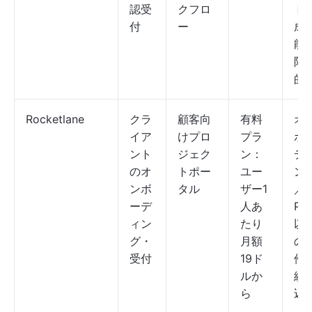
認受
クフロ
ト
付
ー
成
能
限
的
Rocketlane
クラ
顧客向
有料
オ
イア
けプロ
プラ
ボ
ント
ジェク
ン：
デ
のオ
トポー
ユー
ン
ンボ
タル
ザー1
／
ーデ
人あ
PS
ィン
たり
以
グ・
月額
の
受付
19ド
件
ルか
絞
ら
込