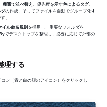
：
種類で並べ替え
、優先度を示す
色によるタグ
、
ルダ
の作成、そしてファイルを自動でグループ化す
です。
ァイル命名規則
を採用し、重要なフォルダを
 By
でデスクトップを整理し、必要に応じて外部の
に整理する
r」アイコン（青と白の顔のアイコン）をクリックし