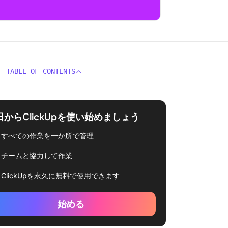
TABLE OF CONTENTS
日からClickUpを使い始めましょう
すべての作業を一か所で管理
チームと協力して作業
ClickUpを永久に無料で使用できます
始める