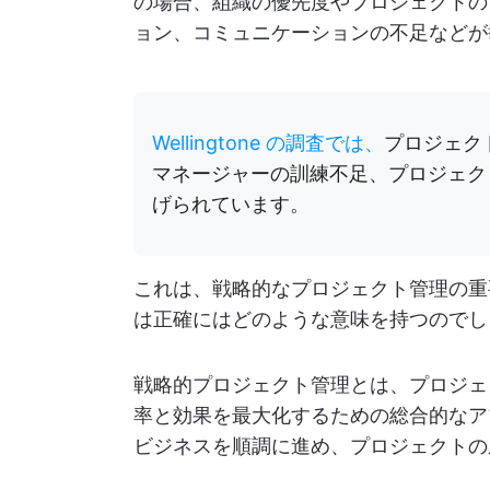
の場合、組織の優先度やプロジェクトの
ョン、コミュニケーションの不足などが
Wellingtone の調査では、
プロジェク
マネージャーの訓練不足、プロジェク
げられています。
これは、戦略的なプロジェクト管理の重
は正確にはどのような意味を持つのでし
戦略的プロジェクト管理とは、プロジェ
率と効果を最大化するための総合的なア
ビジネスを順調に進め、プロジェクトの