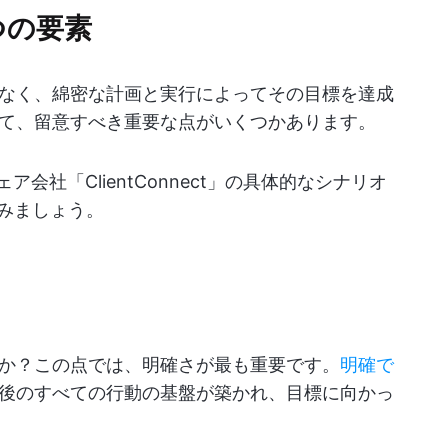
つの要素
なく、綿密な計画と実行によってその目標を達成
て、留意すべき重要な点がいくつかあります。
ア会社「ClientConnect」の具体的なシナリオ
てみましょう。
か？この点では、明確さが最も重要です。
明確で
後のすべての行動の基盤が築かれ、目標に向かっ