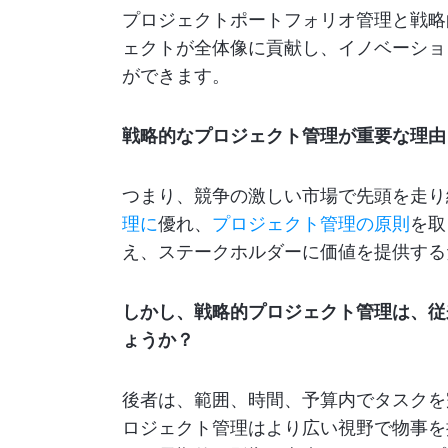
プロジェクトポートフォリオ管理と戦略
ェクトが全体像に貢献し、イノベーショ
ができます。
戦略的なプロジェクト管理が重要な理由
つまり、競争の激しい市場で先頭を走り
理に
優れ、
プロジェクト管理の原則
を取
え、ステークホルダーに価値を提供する
しかし、戦略的プロジェクト管理は、従
ょうか？
後者は、範囲、時間、予算内でタスクを
ロジェクト管理はより広い視野で物事を