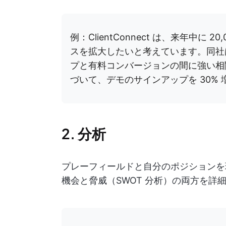
例：ClientConnect は、来年中に
スを拡大したいと考えています。同社
プと有料コンバージョンの間に強い相
づいて、デモのサインアップを 30%
2. 分析
プレーフィールドと自分のポジションを
機会と脅威（SWOT 分析）の両方を詳