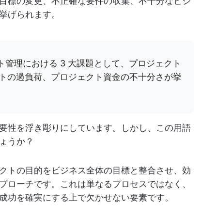
目標の変更、不正確な要件の収集、不十分なビジ
挙げられます。
ト管理における 3 大課題として、プロジェクト
トの過負荷、プロジェクト資金の不十分さが挙
要性を浮き彫りにしています。しかし、この用語
ょうか？
クトの目的をビジネス全体の目標と整合させ、効
プローチです。これは単なるプロセスではなく、
成功を確実にする上で欠かせない要素です。