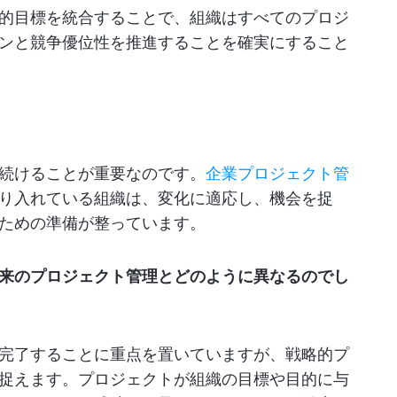
的目標を統合することで、組織はすべてのプロジ
ンと競争優位性を推進することを確実にすること
続けることが重要なのです。
企業プロジェクト管
り入れている組織は、変化に適応し、機会を捉
ための準備が整っています。
来のプロジェクト管理とどのように異なるのでし
完了することに重点を置いていますが、戦略的プ
捉えます。プロジェクトが組織の目標や目的に与