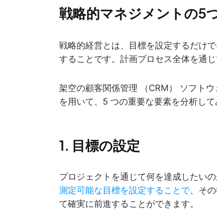
戦略的マネジメントの5
戦略的経営とは、目標を設定するだけで
することです。計画プロセス全体を通じ
架空の顧客関係管理 （CRM） ソフトウェ
を用いて、5 つの重要な要素を分析し
1. 目標の設定
プロジェクトを通じて何を達成したいの
測定可能な目標を設定することで
、その
て確実に前進することができます。