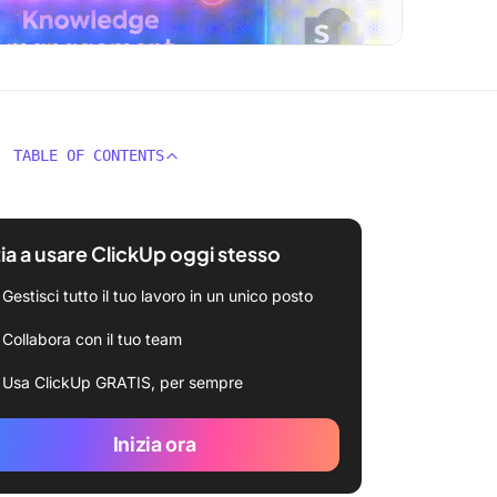
TABLE OF CONTENTS
zia a usare ClickUp oggi stesso
Gestisci tutto il tuo lavoro in un unico posto
Collabora con il tuo team
Usa ClickUp GRATIS, per sempre
Inizia ora