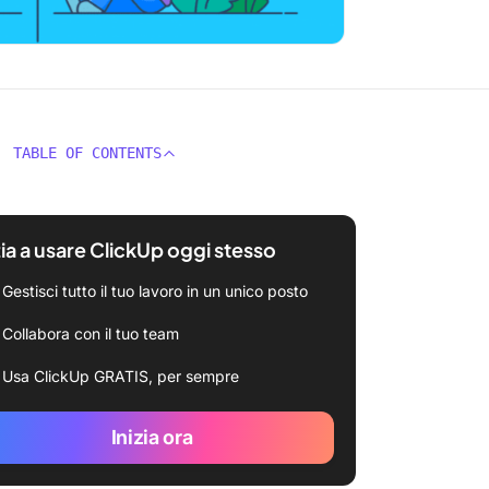
TABLE OF CONTENTS
zia a usare ClickUp oggi stesso
Gestisci tutto il tuo lavoro in un unico posto
Collabora con il tuo team
Usa ClickUp GRATIS, per sempre
Inizia ora