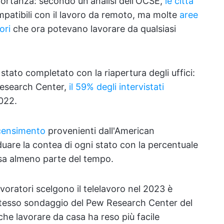
portanza: secondo un'analisi dell'OCSE,
le città
mpatibili con il lavoro da remoto, ma molte
aree
ori
che ora potevano lavorare da qualsiasi
stato completato con la riapertura degli uffici:
Research Center,
il 59% degli intervistati
022.
o censimento
provenienti dall'American
uare la contea di ogni stato con la percentuale
asa almeno parte del tempo.
avoratori scelgono il telelavoro nel 2023 è
stesso sondaggio del Pew Research Center del
che lavorare da casa ha reso più facile