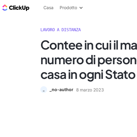
Blog di ClickUp
Casa
Prodotto
LAVORO A DISTANZA
Contee in cui il m
numero di person
casa in ogni Stato
_no-author
8 marzo 2023
_