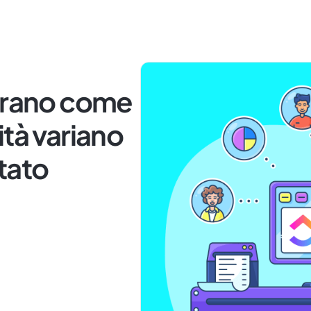
strano come
vità variano
tato