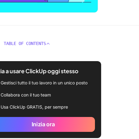
TABLE OF CONTENTS
zia a usare ClickUp oggi stesso
Gestisci tutto il tuo lavoro in un unico posto
Collabora con il tuo team
Usa ClickUp GRATIS, per sempre
Inizia ora