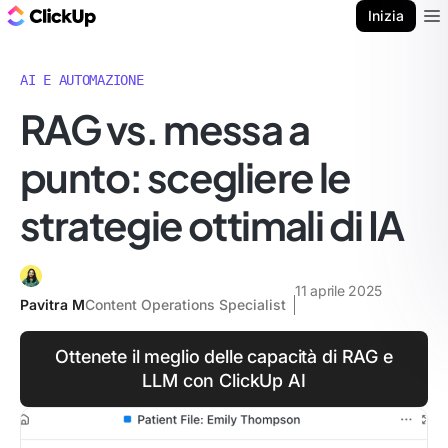
Blog di ClickUp
Inizia
Ope
AI E AUTOMAZIONE
RAG vs. messa a
punto: scegliere le
strategie ottimali di IA
11 aprile 2025
Pavitra M
Content Operations Specialist
Ottenete il meglio delle capacità di RAG e
LLM con ClickUp AI