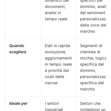
dinamico dei
specifici per
documenti,
dominio, analisi
analisi in
del sentiment e
tempo reale
personalizzazio
della voce del
marchio
Quando
Dati in rapida
Segmenti di
scegliere
evoluzione,
clientela di
aggiornamenti
nicchia, logica
in tempo reale
specifica del
e priorità dei
dominio,
costi delle
personalizzazio
risorse
specifica del
marchio
Ideale per
I settori
Settori che
industriali
richiedono un