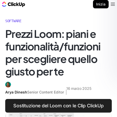
Blog di ClickUp
Inizia
Ope
SOFTWARE
Prezzi Loom: piani e
funzionalità/funzioni
per scegliere quello
giusto per te
16 marzo 2025
Arya Dinesh
Senior Content Editor
Sostituzione del Loom con le Clip ClickUp