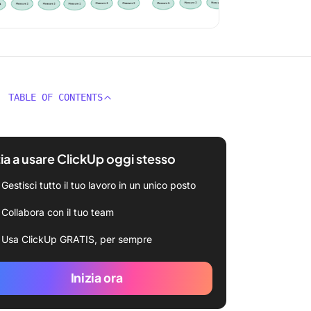
TABLE OF CONTENTS
zia a usare ClickUp oggi stesso
Gestisci tutto il tuo lavoro in un unico posto
Collabora con il tuo team
Usa ClickUp GRATIS, per sempre
Inizia ora