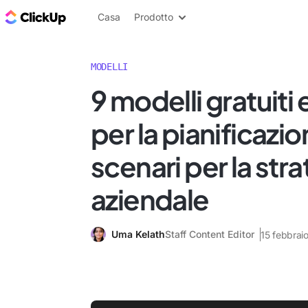
Blog di ClickUp
Casa
Prodotto
MODELLI
9 modelli gratuiti 
per la pianificazio
scenari per la str
aziendale
Uma Kelath
Staff Content Editor
15 febbrai