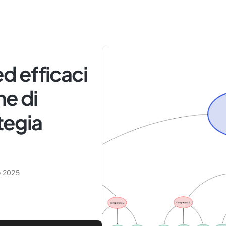
ed efficaci
ne di
ategia
o 2025