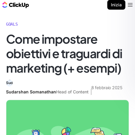
Blog di ClickUp
Inizia
Ope
GOALS
Come impostare
obiettivi e traguardi di
marketing (+ esempi)
8 febbraio 2025
Sudarshan Somanathan
Head of Content