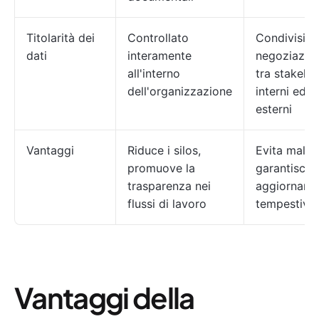
Titolarità dei
Controllato
Condivision
dati
interamente
negoziazio
all'interno
tra stakeho
dell'organizzazione
interni ed
esterni
Vantaggi
Riduce i silos,
Evita malint
promuove la
garantisci
trasparenza nei
aggiorname
flussi di lavoro
tempestivi
Vantaggi della