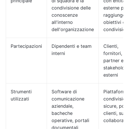
principale
di squadra e la
con entità
condivisione delle
esterne per
conoscenze
raggiunger
all'interno
obiettivi di
dell'organizzazione
condivision
Partecipazioni
Dipendenti e team
Clienti,
interni
fornitori,
partner e al
stakeholder
esterni
Strumenti
Software di
Piattaforme
utilizzati
comunicazione
condivision
aziendale,
sicure, port
bacheche
clienti, suit
operative, portali
collaborazi
documentali