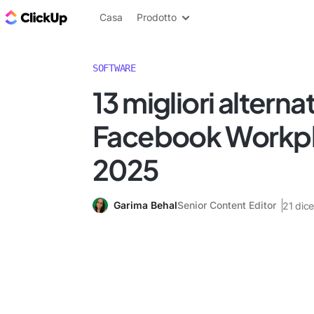
Blog di ClickUp
Casa
Prodotto
SOFTWARE
13 migliori alterna
Facebook Workpla
2025
Garima Behal
Senior Content Editor
21 dic