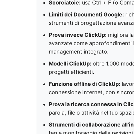
Scorciatoie:
usa Ctrl + F (o Coma
Limiti dei Documenti Google:
rich
strumenti di progettazione avanzati
Prova invece ClickUp:
migliora l
avanzate come approfondimenti basa
management integrato.
Modelli ClickUp:
oltre 1.000 modell
progetti efficienti.
Funzione offline di ClickUp:
lavor
connessione Internet, con sincro
Prova la ricerca connessa in Cli
parola, file o attività nel tuo spazi
Strumenti di collaborazione all'i
tag e monitoraggio delle revisioni 