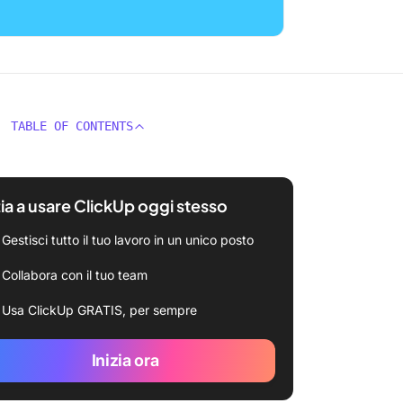
TABLE OF CONTENTS
zia a usare ClickUp oggi stesso
Gestisci tutto il tuo lavoro in un unico posto
Collabora con il tuo team
Usa ClickUp GRATIS, per sempre
Inizia ora