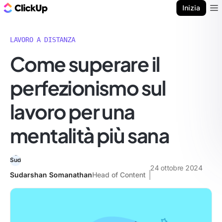
Blog di ClickUp
Inizia
Ope
LAVORO A DISTANZA
Come superare il
perfezionismo sul
lavoro per una
mentalità più sana
24 ottobre 2024
Sudarshan Somanathan
Head of Content