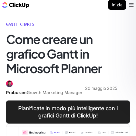
Blog di ClickUp
Inizia
Ope
GANTT CHARTS
Come creare un
grafico Gantt in
Microsoft Planner
20 maggio 2025
Praburam
Growth Marketing Manager
Pianificate in modo più intelligente con i
grafici Gantt di ClickUp!