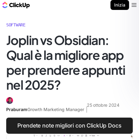
Blog di ClickUp
Inizia
Ope
SOFTWARE
Joplin vs Obsidian:
Qual è la migliore app
per prendere appunti
nel 2025?
25 ottobre 2024
Praburam
Growth Marketing Manager
Prendete note migliori con ClickUp Docs