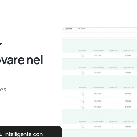
r
ovare nel
025
ù intelligente con