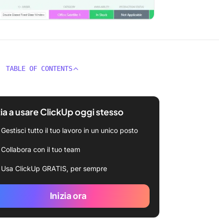
TABLE OF CONTENTS
zia a usare ClickUp oggi stesso
Gestisci tutto il tuo lavoro in un unico posto
Collabora con il tuo team
Usa ClickUp GRATIS, per sempre
Inizia ora