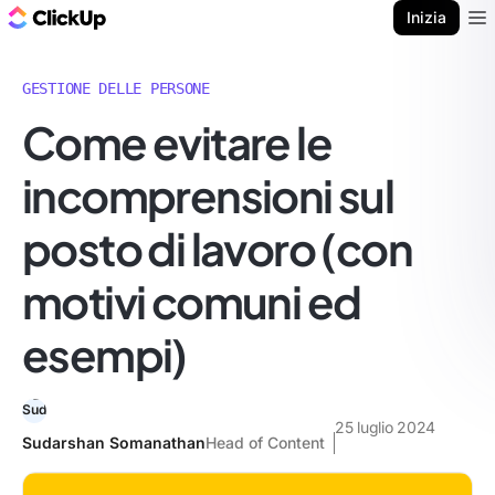
Blog di ClickUp
Inizia
Ope
GESTIONE DELLE PERSONE
Come evitare le
incomprensioni sul
posto di lavoro (con
motivi comuni ed
esempi)
25 luglio 2024
Sudarshan Somanathan
Head of Content