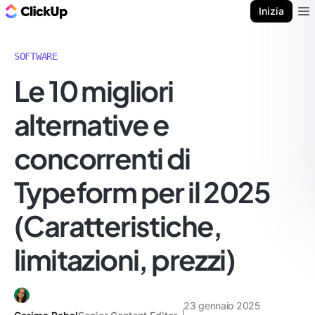
Blog di ClickUp
Inizia
Ope
SOFTWARE
Le 10 migliori
alternative e
concorrenti di
Typeform per il 2025
(Caratteristiche,
limitazioni, prezzi)
23 gennaio 2025