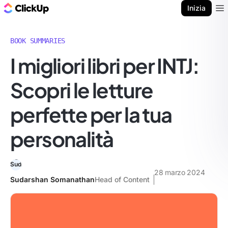
Blog di ClickUp
Inizia
Ope
BOOK SUMMARIES
I migliori libri per INTJ:
Scopri le letture
perfette per la tua
personalità
28 marzo 2024
Sudarshan Somanathan
Head of Content