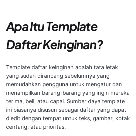
Apa Itu Template
Daftar Keinginan?
Template daftar keinginan adalah tata letak
yang sudah dirancang sebelumnya yang
memudahkan pengguna untuk mengatur dan
menampilkan barang-barang yang ingin mereka
terima, beli, atau capai. Sumber daya template
ini biasanya disusun sebagai daftar yang dapat
diedit dengan tempat untuk teks, gambar, kotak
centang, atau prioritas.