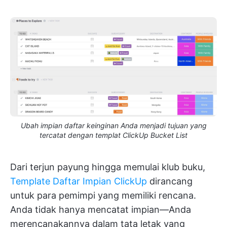
Ubah impian daftar keinginan Anda menjadi tujuan yang
tercatat dengan templat ClickUp Bucket List
Dari terjun payung hingga memulai klub buku,
Template Daftar Impian ClickUp
dirancang
untuk para pemimpi yang memiliki rencana.
Anda tidak hanya mencatat impian—Anda
merencanakannya dalam tata letak yang