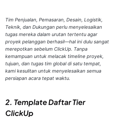
Tim Penjualan, Pemasaran, Desain, Logistik,
Teknik, dan Dukungan perlu menyelesaikan
tugas mereka dalam urutan tertentu agar
proyek pelanggan berhasil—hal ini dulu sangat
merepotkan sebelum ClickUp. Tanpa
kemampuan untuk melacak timeline proyek,
tujuan, dan tugas tim global di satu tempat,
kami kesulitan untuk menyelesaikan semua
persiapan acara tepat waktu.
2. Template Daftar Tier
ClickUp