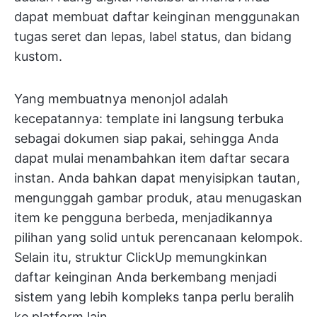
dapat membuat daftar keinginan menggunakan
tugas seret dan lepas, label status, dan bidang
kustom.
Yang membuatnya menonjol adalah
kecepatannya: template ini langsung terbuka
sebagai dokumen siap pakai, sehingga Anda
dapat mulai menambahkan item daftar secara
instan. Anda bahkan dapat menyisipkan tautan,
mengunggah gambar produk, atau menugaskan
item ke pengguna berbeda, menjadikannya
pilihan yang solid untuk perencanaan kelompok.
Selain itu, struktur ClickUp memungkinkan
daftar keinginan Anda berkembang menjadi
sistem yang lebih kompleks tanpa perlu beralih
ke platform lain.