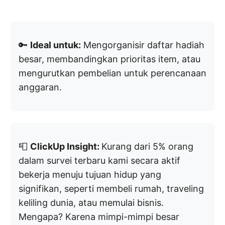
🔑
Ideal untuk:
Mengorganisir daftar hadiah
besar, membandingkan prioritas item, atau
mengurutkan pembelian untuk perencanaan
anggaran.
📮
ClickUp Insight:
Kurang dari 5% orang
dalam survei terbaru kami secara aktif
bekerja menuju tujuan hidup yang
signifikan, seperti membeli rumah, traveling
keliling dunia, atau memulai bisnis.
Mengapa? Karena mimpi-mimpi besar