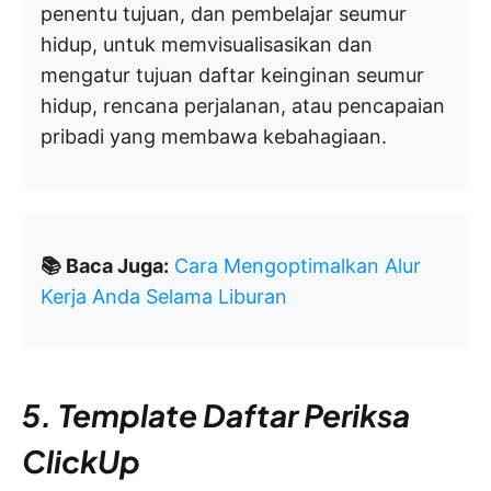
penentu tujuan, dan pembelajar seumur
hidup, untuk memvisualisasikan dan
mengatur tujuan daftar keinginan seumur
hidup, rencana perjalanan, atau pencapaian
pribadi yang membawa kebahagiaan.
📚 Baca Juga:
Cara Mengoptimalkan Alur
Kerja Anda Selama Liburan
5. Template Daftar Periksa
ClickUp