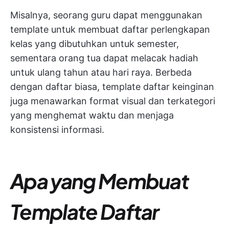
Misalnya, seorang guru dapat menggunakan
template untuk membuat daftar perlengkapan
kelas yang dibutuhkan untuk semester,
sementara orang tua dapat melacak hadiah
untuk ulang tahun atau hari raya. Berbeda
dengan daftar biasa, template daftar keinginan
juga menawarkan format visual dan terkategori
yang menghemat waktu dan menjaga
konsistensi informasi.
Apa yang Membuat
Template Daftar