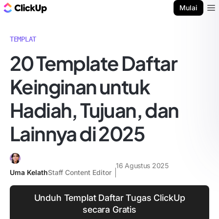
Blog ClickUp
Mulai
Ope
TEMPLAT
20 Template Daftar
Keinginan untuk
Hadiah, Tujuan, dan
Lainnya di 2025
16 Agustus 2025
Uma Kelath
Staff Content Editor
Unduh Templat Daftar Tugas ClickUp
secara Gratis