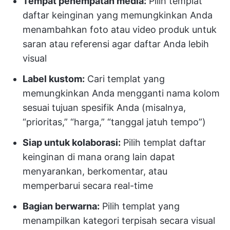
Tempat penempatan media:
Pilih templat
daftar keinginan yang memungkinkan Anda
menambahkan foto atau video produk untuk
saran atau referensi agar daftar Anda lebih
visual
Label kustom:
Cari templat yang
memungkinkan Anda mengganti nama kolom
sesuai tujuan spesifik Anda (misalnya,
“prioritas,” “harga,” “tanggal jatuh tempo”)
Siap untuk kolaborasi:
Pilih templat daftar
keinginan di mana orang lain dapat
menyarankan, berkomentar, atau
memperbarui secara real-time
Bagian berwarna:
Pilih templat yang
menampilkan kategori terpisah secara visual