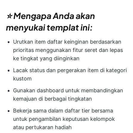
⭐ Mengapa Anda akan
menyukai templat ini:
Urutkan item daftar keinginan berdasarkan
prioritas menggunakan fitur seret dan lepas
ke tingkat yang diinginkan
Lacak status dan pergerakan item di kategori
kustom
Gunakan dashboard untuk membandingkan
kemajuan di berbagai tingkatan
Bekerja sama dalam daftar tier bersama
untuk pengambilan keputusan kelompok
atau pertukaran hadiah