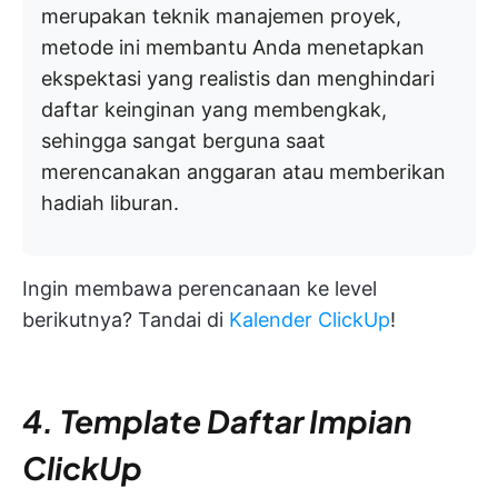
merupakan teknik manajemen proyek,
metode ini membantu Anda menetapkan
ekspektasi yang realistis dan menghindari
daftar keinginan yang membengkak,
sehingga sangat berguna saat
merencanakan anggaran atau memberikan
hadiah liburan.
Ingin membawa perencanaan ke level
berikutnya? Tandai di
Kalender ClickUp
!
4. Template Daftar Impian
ClickUp