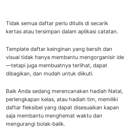
Tidak semua daftar perlu ditulis di secarik
kertas atau tersimpan dalam aplikasi catatan.
Template daftar keinginan yang bersih dan
visual tidak hanya membantu mengorganisir ide
—tetapi juga membuatnya terlihat, dapat
dibagikan, dan mudah untuk diikuti.
Baik Anda sedang merencanakan hadiah Natal,
perlengkapan kelas, atau hadiah tim, memiliki
daftar fleksibel yang dapat disesuaikan kapan
saja membantu menghemat waktu dan
mengurangi bolak-balik.