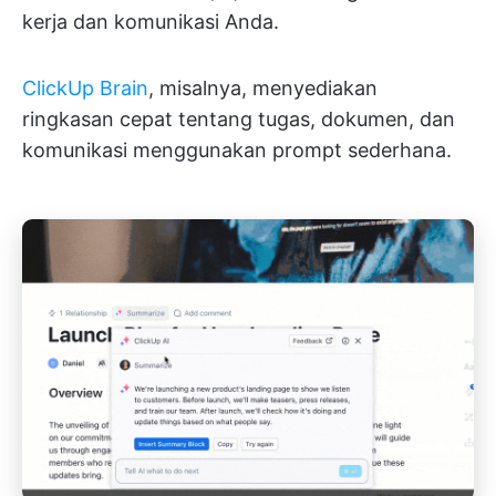
kerja dan komunikasi Anda.
ClickUp Brain
, misalnya, menyediakan
ringkasan cepat tentang tugas, dokumen, dan
komunikasi menggunakan prompt sederhana.