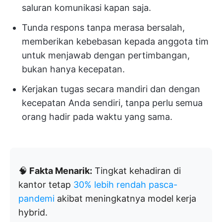
saluran komunikasi kapan saja.
Tunda respons tanpa merasa bersalah,
memberikan kebebasan kepada anggota tim
untuk menjawab dengan pertimbangan,
bukan hanya kecepatan.
Kerjakan tugas secara mandiri dan dengan
kecepatan Anda sendiri, tanpa perlu semua
orang hadir pada waktu yang sama.
🧠
Fakta Menarik:
Tingkat kehadiran di
kantor tetap
30% lebih rendah pasca-
pandemi
akibat meningkatnya model kerja
hybrid.