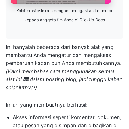
Kolaborasi asinkron dengan menugaskan komentar
kepada anggota tim Anda di ClickUp Docs
Ini hanyalah beberapa dari banyak alat yang
membantu Anda mengatur dan mengakses
pembaruan kapan pun Anda membutuhkannya.
(Kami membahas cara menggunakan semua
alat ini 🔜 dalam posting blog, jadi tunggu kabar
selanjutnya!)
Inilah yang membuatnya berhasil:
Akses informasi seperti komentar, dokumen,
atau pesan yang disimpan dan dibagikan di