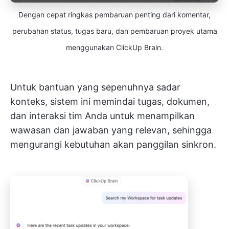
Dengan cepat ringkas pembaruan penting dari komentar,
perubahan status, tugas baru, dan pembaruan proyek utama
menggunakan ClickUp Brain.
Untuk bantuan yang sepenuhnya sadar
konteks, sistem ini memindai tugas, dokumen,
dan interaksi tim Anda untuk menampilkan
wawasan dan jawaban yang relevan, sehingga
mengurangi kebutuhan akan panggilan sinkron.