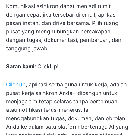
Komunikasi asinkron dapat menjadi rumit
dengan cepat jika tersebar di email, aplikasi
pesan instan, dan drive bersama. Pilih ruang
pusat yang menghubungkan percakapan
dengan tugas, dokumentasi, pembaruan, dan
tanggung jawab.
Saran kami:
ClickUp!
ClickUp
, aplikasi serba guna untuk kerja, adalah
pusat kerja asinkron Anda—dibangun untuk
menjaga tim tetap selaras tanpa pertemuan
atau notifikasi terus-menerus. Ia
menggabungkan tugas, dokumen, dan obrolan
Anda ke dalam satu platform bertenaga AI yang