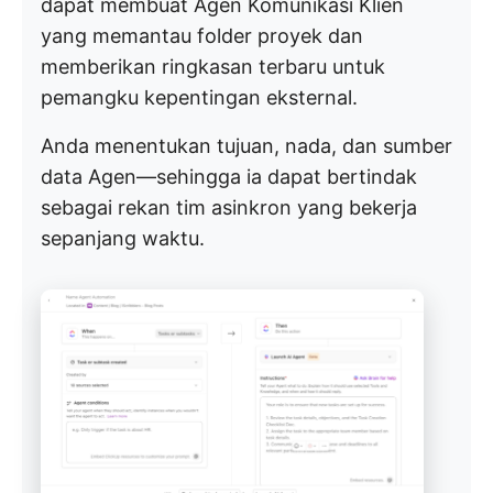
dapat membuat Agen Komunikasi Klien
yang memantau folder proyek dan
memberikan ringkasan terbaru untuk
pemangku kepentingan eksternal.
Anda menentukan tujuan, nada, dan sumber
data Agen—sehingga ia dapat bertindak
sebagai rekan tim asinkron yang bekerja
sepanjang waktu.