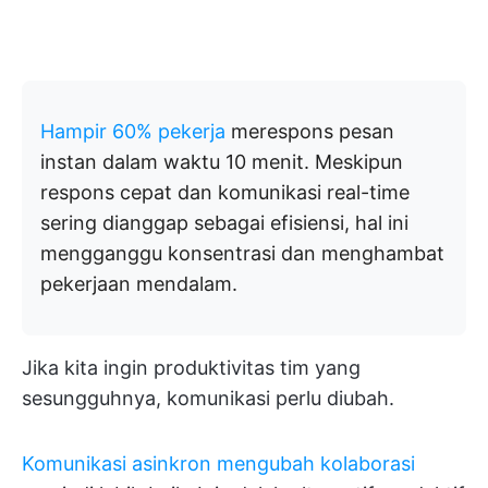
Hampir 60% pekerja
merespons pesan
instan dalam waktu 10 menit. Meskipun
respons cepat dan komunikasi real-time
sering dianggap sebagai efisiensi, hal ini
mengganggu konsentrasi dan menghambat
pekerjaan mendalam.
Jika kita ingin produktivitas tim yang
sesungguhnya, komunikasi perlu diubah.
Komunikasi asinkron mengubah kolaborasi