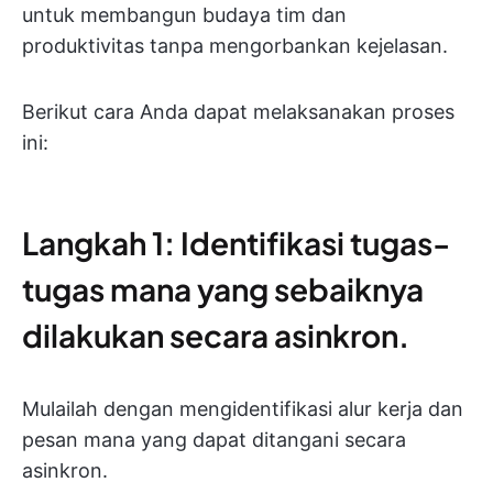
untuk membangun budaya tim dan
produktivitas tanpa mengorbankan kejelasan.
Berikut cara Anda dapat melaksanakan proses
ini:
Langkah 1: Identifikasi tugas-
tugas mana yang sebaiknya
dilakukan secara asinkron.
Mulailah dengan mengidentifikasi alur kerja dan
pesan mana yang dapat ditangani secara
asinkron.