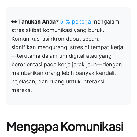
👀 Tahukah Anda?
51% pekerja
mengalami
stres akibat komunikasi yang buruk.
Komunikasi asinkron dapat secara
signifikan mengurangi stres di tempat kerja
—terutama dalam tim digital atau yang
berorientasi pada kerja jarak jauh—dengan
memberikan orang lebih banyak kendali,
kejelasan, dan ruang untuk interaksi
mereka.
Mengapa Komunikasi