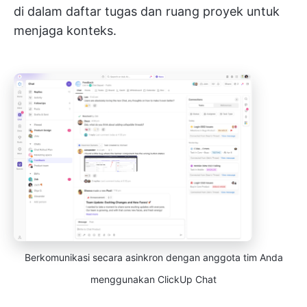
di dalam daftar tugas dan ruang proyek untuk
menjaga konteks.
Berkomunikasi secara asinkron dengan anggota tim Anda
menggunakan ClickUp Chat