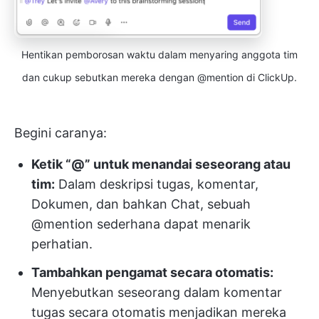
Hentikan pemborosan waktu dalam menyaring anggota tim
dan cukup sebutkan mereka dengan @mention di ClickUp.
Begini caranya:
Ketik “@” untuk menandai seseorang atau
tim:
Dalam deskripsi tugas, komentar,
Dokumen, dan bahkan Chat, sebuah
@mention sederhana dapat menarik
perhatian.
Tambahkan pengamat secara otomatis:
Menyebutkan seseorang dalam komentar
tugas secara otomatis menjadikan mereka