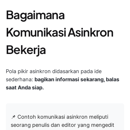
Bagaimana
Komunikasi Asinkron
Bekerja
Pola pikir asinkron didasarkan pada ide
sederhana:
bagikan informasi sekarang, balas
saat Anda siap.
📌 Contoh komunikasi asinkron meliputi
seorang penulis dan editor yang mengedit