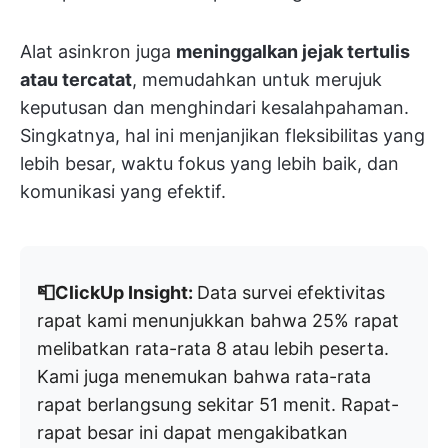
Alat asinkron juga
meninggalkan jejak tertulis
atau tercatat
, memudahkan untuk merujuk
keputusan dan menghindari kesalahpahaman.
Singkatnya, hal ini menjanjikan fleksibilitas yang
lebih besar, waktu fokus yang lebih baik, dan
komunikasi yang efektif.
📮ClickUp Insight:
Data survei efektivitas
rapat kami menunjukkan bahwa 25% rapat
melibatkan rata-rata 8 atau lebih peserta.
Kami juga menemukan bahwa rata-rata
rapat berlangsung sekitar 51 menit. Rapat-
rapat besar ini dapat mengakibatkan