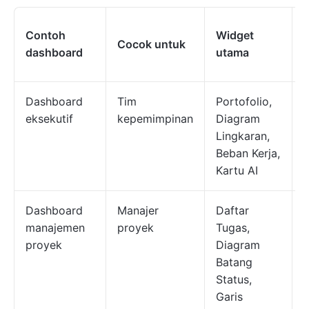
Contoh
Widget
Cocok untuk
dashboard
utama
Dashboard
Tim
Portofolio,
I
eksekutif
kepemimpinan
Diagram
y
Lingkaran,
d
Beban Kerja,
Kartu AI
Dashboard
Manajer
Daftar
manajemen
proyek
Tugas,
t
proyek
Diagram
Batang
a
Status,
Garis