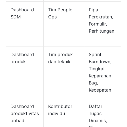
Dashboard
Tim People
Pipa
SDM
Ops
Perekrutan,
Formulir,
Perhitungan
a
Dashboard
Tim produk
Sprint
produk
dan teknik
Burndown,
Tingkat
m
Keparahan
Bug,
Kecepatan
Dashboard
Kontributor
Daftar
produktivitas
individu
Tugas
pribadi
Dinamis,
k