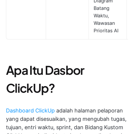
Diagram
s
Batang
Waktu,
Wawasan
Prioritas AI
Apa Itu Dasbor
ClickUp?
Dashboard ClickUp
adalah halaman pelaporan
yang dapat disesuaikan, yang mengubah tugas,
tujuan, entri waktu, sprint, dan Bidang Kustom