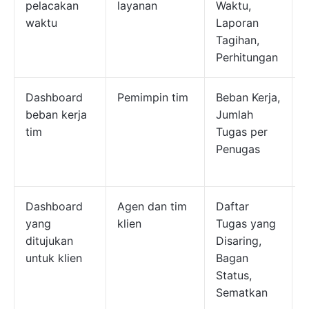
pelacakan
layanan
Waktu,
waktu
Laporan
Tagihan,
Perhitungan
Dashboard
Pemimpin tim
Beban Kerja,
beban kerja
Jumlah
k
tim
Tugas per
Penugas
Dashboard
Agen dan tim
Daftar
yang
klien
Tugas yang
d
ditujukan
Disaring,
k
untuk klien
Bagan
Status,
i
Sematkan