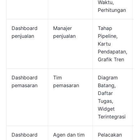
Waktu,
Perhitungan
Dashboard
Manajer
Tahap
T
penjualan
penjualan
Pipeline,
Kartu
p
Pendapatan,
d
Grafik Tren
Dashboard
Tim
Diagram
pemasaran
pemasaran
Batang,
Daftar
t
Tugas,
k
Widget
Terintegrasi
Dashboard
Agen dan tim
Pelacakan
K