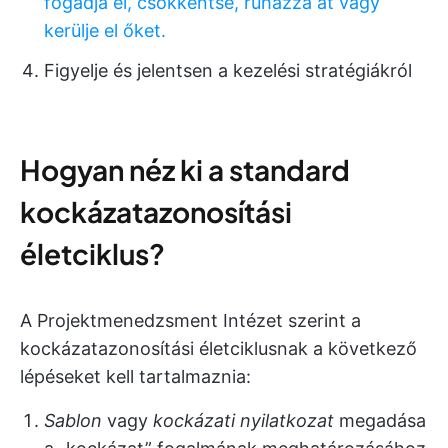
fogadja el, csökkentse, ruházza át vagy
kerülje el őket.
Figyelje és jelentsen a kezelési stratégiákról
Hogyan néz ki a standard
kockázatazonosítási
életciklus?
A Projektmenedzsment Intézet szerint a
kockázatazonosítási életciklusnak a következő
lépéseket kell tartalmaznia:
Sablon
vagy
kockázati nyilatkozat
megadása