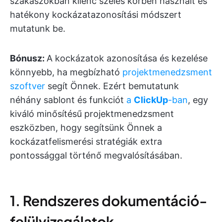
szakaszokban kilenc széles körben használt és
hatékony kockázatazonosítási módszert
mutatunk be.
Bónusz:
A kockázatok azonosítása és kezelése
könnyebb, ha megbízható
projektmenedzsment
szoftver
segít Önnek. Ezért bemutatunk
néhány sablont és funkciót
a
ClickUp
-ban
, egy
kiváló minősítésű projektmenedzsment
eszközben, hogy segítsünk Önnek a
kockázatfelismerési stratégiák extra
pontossággal történő megvalósításában.
1. Rendszeres dokumentáció-
felülvizsgálatok