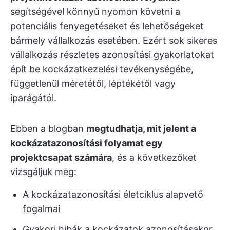
segítségével könnyű nyomon követni a
potenciális fenyegetéseket és lehetőségeket
bármely vállalkozás esetében. Ezért sok sikeres
vállalkozás részletes azonosítási gyakorlatokat
épít be kockázatkezelési tevékenységébe,
függetlenül méretétől, léptékétől vagy
iparágától.
Ebben a blogban
megtudhatja, mit jelent a
kockázatazonosítási folyamat egy
projektcsapat számára
, és a következőket
vizsgáljuk meg:
A kockázatazonosítási életciklus alapvető
fogalmai
Gyakori hibák a kockázatok azonosításakor