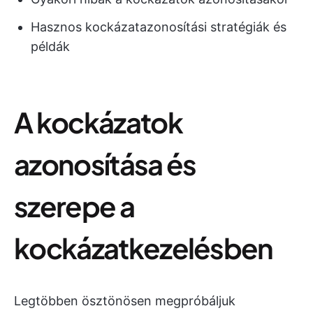
Hasznos kockázatazonosítási stratégiák és
példák
A kockázatok
azonosítása és
szerepe a
kockázatkezelésben
Legtöbben ösztönösen megpróbáljuk