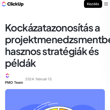
ClickUp blog
Kezdés
Ope
Kockázatazonosítás a
projektmenedzsmentb
hasznos stratégiák és
példák
2024. február 13.
PMO Team