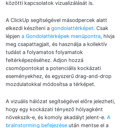
közötti kapcsolatok vizualizálását is.
A ClickUp segítségével másodpercek alatt
elkezdi készíteni a
gondolattérképet
. Csak
lépjen
a Gondolattérképek menüpontra
, hívja
meg csapattagjait, és használja a kollektív
tudást a folyamatos folyamatok
feltérképezéséhez. Adjon hozzá
csomópontokat a potenciális kockázati
eseményekhez, és egyszerű drag-and-drop
mozdulatokkal módosítsa a térképet.
A vizuális hálózat segítségével előre jelezheti,
hogy egy kockázati tényező hólyagként
növekszik-e, és komoly akadályt jelent-e.
A
brainstorming befejezése
után mentse el a