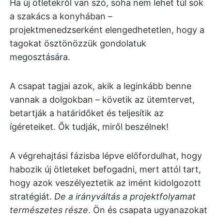
Ha új ötletekről van szó, soha nem lehet túl sok
a szakács a konyhában –
projektmenedzserként elengedhetetlen, hogy a
tagokat ösztönözzük gondolatuk
megosztására.
A csapat tagjai azok, akik a leginkább benne
vannak a dolgokban – követik az ütemtervet,
betartják a határidőket és teljesítik az
ígéreteiket. Ők tudják, miről beszélnek!
A végrehajtási fázisba lépve előfordulhat, hogy
habozik új ötleteket befogadni, mert attól tart,
hogy azok veszélyeztetik az imént kidolgozott
stratégiát.
De a irányváltás a projektfolyamat
természetes része
. Ön és csapata ugyanazokat