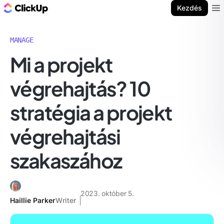
ClickUp blog
Kezdés
Ope
MANAGE
Mi a projekt
végrehajtás? 10
stratégia a projekt
végrehajtási
szakaszához
2023. október 5.
Haillie Parker
Writer