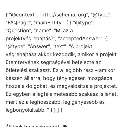
{ "@context": "http://schema. org", "@type":
"FAQPage", "mainEntity": [ { "@type":
"Question", "name": "Mi az a
projektvégrehajtás?", "acceptedAnswer": {
"@type": "Answer", "text": "A projekt
végrehajtása akkor kezdődik, amikor a projekt
ütemtervének segítségével befejezte az
ötletelési szakaszt. Ez a legjobb rész – amikor
készen áll arra, hogy ténylegesen mozgásba
hozza a dolgokat, és megvalósítsa a projektet.
Ez egyben a legfélelmetesebb szakasz is lehet,
mert ez a leghosszabb, legigényesebb és
legbonyolultabb. " } } ] }
Állítsuk be a színpadot. 🎭