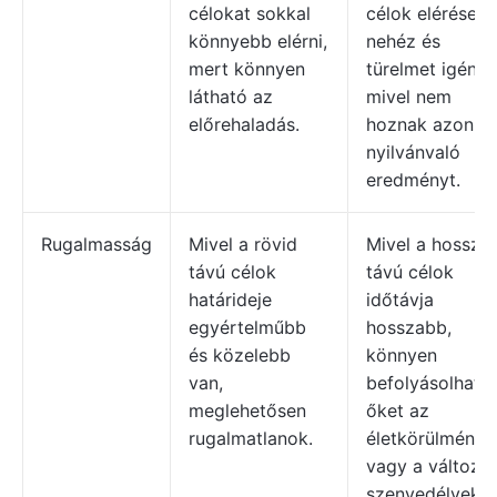
célokat sokkal
célok elérése
könnyebb elérni,
nehéz és
mert könnyen
türelmet igénye
látható az
mivel nem
előrehaladás.
hoznak azonnal
nyilvánvaló
eredményt.
Rugalmasság
Mivel a rövid
Mivel a hosszú
távú célok
távú célok
határideje
időtávja
egyértelműbb
hosszabb,
és közelebb
könnyen
van,
befolyásolhatjá
meglehetősen
őket az
rugalmatlanok.
életkörülménye
vagy a változó
szenvedélyek.