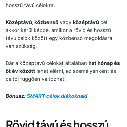
hosszú távú célokra.
Középtávú, közbenső
vagy
középtávú
cél
akkor kerül képbe, amikor a rövid és hosszú
távú célok között egy közbenső megoldásra
van szükség.
Bár a középtávú célokat általában
hat hónap és
öt év között
lehet elérni, ez személyenként és
céltól függően változhat.
Bónusz:
SMART célok diákoknak
!
Rövid távú és hosszú