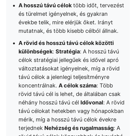
A hosszú távú célok
több időt, tervezést
és türelmet igényelnek, és gyakran
évekbe telik, mire elérjük őket. Irányt
mutatnak, és több kisebb célból állnak.
A rövid és hosszú távú célok közötti
különbségek
:
Stratégia
: A hosszú távú
célok stratégiai jellegűek és idővel apró
változtatásokat igényelnek, míg a rövid
távú célok a jelenlegi teljesítményre
koncentrálnak.
A célok száma
: Több
rövid távú cél is lehet, de általában csak
néhány hosszú távú cél
Idővonal
: A rövid
távú célokat hetekben vagy hónapokban
mérik, míg a hosszú távú célok évekre
terjednek
Nehézség és rugalmasság
: A