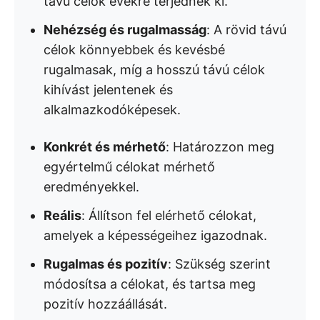
távú célok évekre terjednek ki.
Nehézség és rugalmasság
: A rövid távú
célok könnyebbek és kevésbé
rugalmasak, míg a hosszú távú célok
kihívást jelentenek és
alkalmazkodóképesek.
Konkrét és mérhető
: Határozzon meg
egyértelmű célokat mérhető
eredményekkel.
Reális
: Állítson fel elérhető célokat,
amelyek a képességeihez igazodnak.
Rugalmas és pozitív
: Szükség szerint
módosítsa a célokat, és tartsa meg
pozitív hozzáállását.