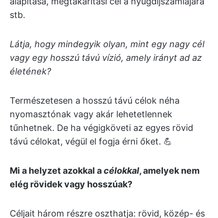
alapítása, megtakarítási cél a nyugdíjszámlájára
stb.
Látja, hogy mindegyik olyan, mint egy nagy cél
vagy egy hosszú távú vízió, amely irányt ad az
életének?
Természetesen a hosszú távú célok néha
nyomasztónak vagy akár lehetetlennek
tűnhetnek. De ha végigköveti az egyes rövid
távú célokat, végül el fogja érni őket. 💪
Mi a helyzet azokkal a
célokkal
, amelyek nem
elég rövidek vagy hosszúak?
Céljait három részre oszthatja: rövid, közép- és