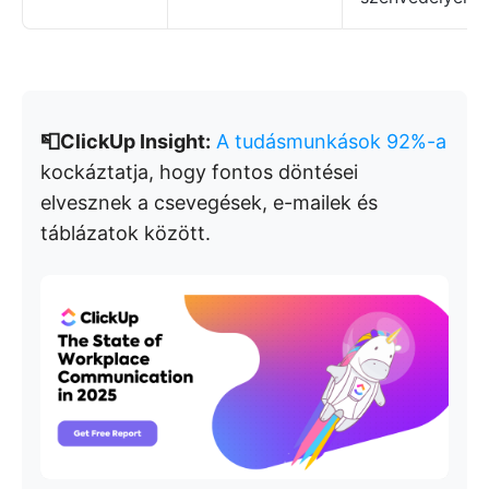
📮ClickUp Insight:
A tudásmunkások 92%-a
kockáztatja, hogy fontos döntései
elvesznek a csevegések, e-mailek és
táblázatok között.