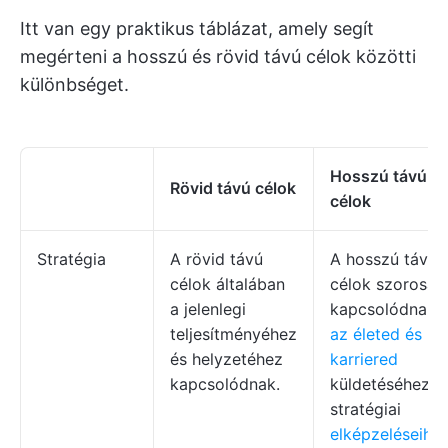
Itt van egy praktikus táblázat, amely segít
megérteni a hosszú és rövid távú célok közötti
különbséget.
Hosszú távú
Rövid távú célok
célok
Stratégia
A rövid távú
A hosszú távú
célok általában
célok szorosan
a jelenlegi
kapcsolódnak
teljesítményéhez
az életed és
és helyzetéhez
karriered
kapcsolódnak.
küldetéséhez é
stratégiai
elképzeléseihez