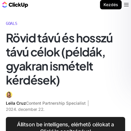
ClickUp blog
Kezdés
Ope
GOALS
Rövid távú és hosszú
távú célok (példák,
gyakran ismételt
kérdések)
Leila Cruz
Content Partnership Specialist
2024. december 22.
Állítson be intelligens, elérhető célokat a