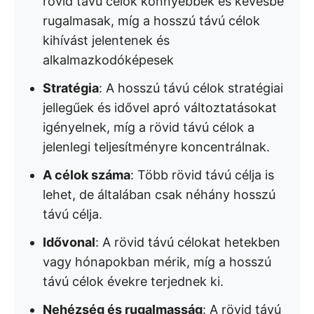
rövid távú célok könnyebbek és kevésbé
rugalmasak, míg a hosszú távú célok
kihívást jelentenek és
alkalmazkodóképesek
Stratégia
: A hosszú távú célok stratégiai
jellegűek és idővel apró változtatásokat
igényelnek, míg a rövid távú célok a
jelenlegi teljesítményre koncentrálnak.
A célok száma
: Több rövid távú célja is
lehet, de általában csak néhány hosszú
távú célja.
Idővonal
: A rövid távú célokat hetekben
vagy hónapokban mérik, míg a hosszú
távú célok évekre terjednek ki.
Nehézség és rugalmasság
: A rövid távú