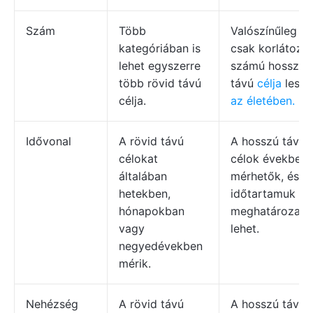
Szám
Több
Valószínűleg
kategóriában is
csak korlátozot
lehet egyszerre
számú hosszú
több rövid távú
távú
célja
lesz
célja.
az életében.
Idővonal
A rövid távú
A hosszú távú
célokat
célok években
általában
mérhetők, és
hetekben,
időtartamuk
hónapokban
meghatározatl
vagy
lehet.
negyedévekben
mérik.
Nehézség
A rövid távú
A hosszú távú