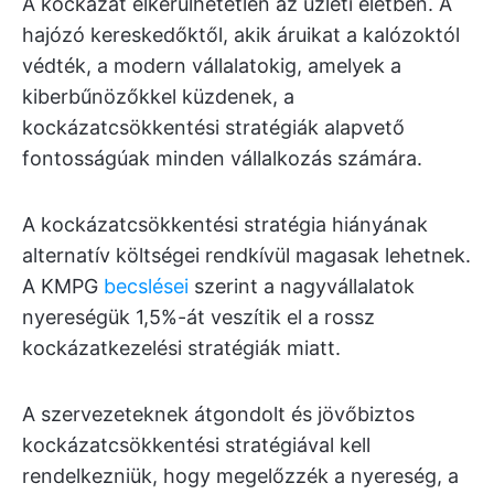
A kockázat elkerülhetetlen az üzleti életben. A
hajózó kereskedőktől, akik áruikat a kalózoktól
védték, a modern vállalatokig, amelyek a
kiberbűnözőkkel küzdenek, a
kockázatcsökkentési stratégiák alapvető
fontosságúak minden vállalkozás számára.
A kockázatcsökkentési stratégia hiányának
alternatív költségei rendkívül magasak lehetnek.
A KMPG
becslései
szerint a nagyvállalatok
nyereségük 1,5%-át veszítik el a rossz
kockázatkezelési stratégiák miatt.
A szervezeteknek átgondolt és jövőbiztos
kockázatcsökkentési stratégiával kell
rendelkezniük, hogy megelőzzék a nyereség, a