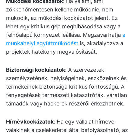
Működési kockázatok
: Ha valami, ami
zökkenőmentesen kellene működnie, nem
működik, az működési kockázatot jelent. Ez
lehet egy kritikus gép meghibásodása vagy a
felhőalapú környezet leállása. Megzavarhatja
a
munkahelyi együttműködést
is, akadályozva a
projektek hatékony megvalósítását.
Biztonsági kockázatok
: A szervezetek
személyzetének, helyiségeinek, eszközeinek és
termékeinek biztonsága kritikus fontosságú. A
fenyegetések természeti katasztrófák, váratlan
támadók vagy hackerek részéről érkezhetnek.
Hírnévkockázatok
: Ha egy vállalat hírneve
valakinek a cselekedetei által befolyásolható, az