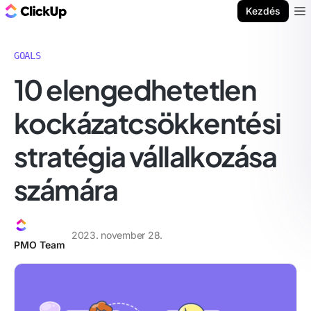
ClickUp blog
Kezdés
Ope
GOALS
10 elengedhetetlen
kockázatcsökkentési
stratégia vállalkozása
számára
2023. november 28.
PMO Team