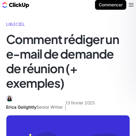
ClickUp Blog
Commencer
Ope
LOGICIEL
Comment rédiger un
e-mail de demande
de réunion (+
exemples)
13 février 2025
Erica Golightly
Senior Writer