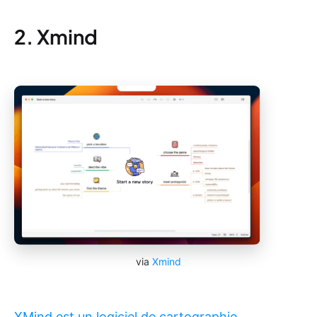
2. Xmind
via
Xmind
XMind est un logiciel de cartographie