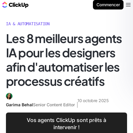
ClickUp Blog
Commencer
Ope
IA & AUTOMATISATION
Les 8 meilleurs agents
IA pour les designers
afin d'automatiser les
processus créatifs
10 octobre 2025
Garima Behal
Senior Content Editor
Vos agents ClickUp sont prêts à
intervenir !