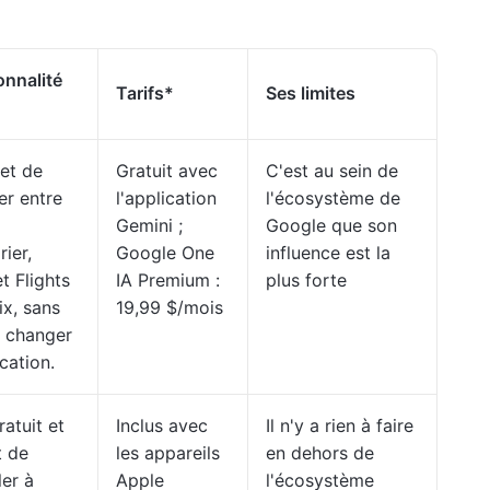
onnalité
Tarifs
*
Ses limites
met de
Gratuit avec
C'est au sein de
er entre
l'application
l'écosystème de
Gemini ;
Google que son
ier,
Google One
influence est la
t Flights
IA Premium :
plus forte
ix, sans
19,99 $/mois
à changer
cation.
gratuit et
Inclus avec
Il n'y a rien à faire
 de
les appareils
en dehors de
ler à
Apple
l'écosystème