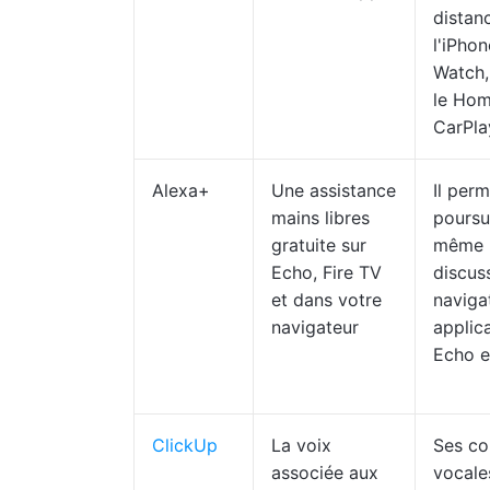
distan
l'iPhon
Watch,
le Ho
CarPla
Alexa+
Une assistance
Il per
mains libres
poursu
gratuite sur
même
Echo, Fire TV
discus
et dans votre
naviga
navigateur
applica
Echo e
ClickUp
La voix
Ses c
associée aux
vocale