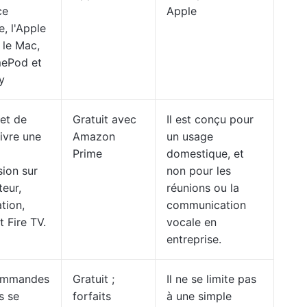
ce
Apple
e, l'Apple
 le Mac,
mePod et
y
met de
Gratuit avec
Il est conçu pour
ivre une
Amazon
un usage
Prime
domestique, et
sion sur
non pour les
teur,
réunions ou la
tion,
communication
t Fire TV.
vocale en
entreprise.
ommandes
Gratuit ;
Il ne se limite pas
s se
forfaits
à une simple