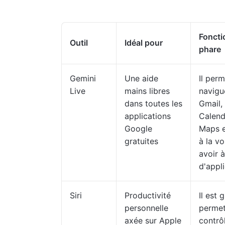
Foncti
Outil
Idéal pour
phare
Gemini
Une aide
Il per
Live
mains libres
navigu
dans toutes les
Gmail,
applications
Calendr
Google
Maps e
gratuites
à la vo
avoir 
d'appli
Siri
Productivité
Il est 
personnelle
permet
axée sur Apple
contrô