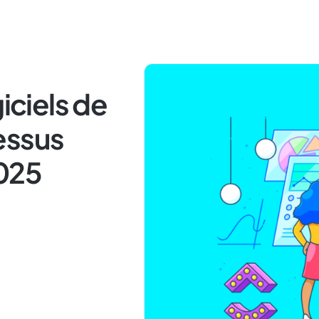
giciels de
essus
2025