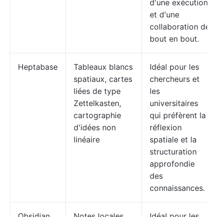
d'une exécution
et d'une
collaboration de
bout en bout.
Heptabase
Tableaux blancs
Idéal pour les
spatiaux, cartes
chercheurs et
liées de type
les
Zettelkasten,
universitaires
cartographie
qui préfèrent la
d'idées non
réflexion
linéaire
spatiale et la
structuration
approfondie
des
connaissances.
Obsidian
Notes locales,
Idéal pour les