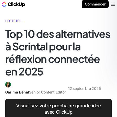
ClickUp Blog
Commencer
Ope
LOGICIEL
Top 10 des alternatives
à Scrintal pour la
réflexion connectée
en 2025
12 septembre 2025
Garima Behal
Senior Content Editor
Visualisez votre prochaine grande idée
avec ClickUp